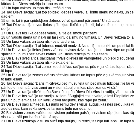
kārtas. Un Dievs redzēja to labu esam.
13 Un tapa vakars un tapa rīts - trešā diena.
14 Tad Dievs sacīja: "Lai top spīdekļi debess velvē, lai šķirtu dienu no nakts, un ti
gadiem,
15 un tie lai ir par spīdekļiem debess velvē gaismot pār zemi." Un tā tapa.
16 Tad Dievs radīja divus lielus spīdekļus: lielāko spīdekli, lai valdītu dienu, un ma
radīja.
17 Un Dievs tos lika debess velvē, lai tie gaismotu pār zemi
18 un valdītu dienā un naktī un lai šķirtu gaismu no tumsas. Un Dievs redzēja to 
19 Un tapa vakars un tapa rīts - ceturtā diena.
20 Tad Dievs sacīja: "Lai ūdeņos mudžēt mudž dzīvu radījumu pulki, un putni lai li
21 Un Dievs radīja lielus jūras zvērus un visus dzīvus radījumus, kas rāpo un pul
spārnainu putnu pēc savas kārtas. Un Dievs redzēja to labu esam.
22 Un Dievs svētīja tos, sacīdams: "Vaislojieties un vairojieties un piepildiet ūdeņus
23 Un tapa vakars un tapa rīts - piektā diena.
24 Tad Dievs sacīja: "Lai zeme izdod dzīvus radījumus pēc viņu kārtas, lopus, rāp
tā tapa.
25 Un Dievs radīja zemes zvērus pēc viņu kārtas un lopus pēc viņu kārtas, un visu
to labu esam.
26 Tad Dievs sacīja: "Darīsim cilvēku pēc mūsu tēla un pēc mūsu līdzības; tie lai v
pār lopiem, un pār visu zemi un visiem rāpuļiem, kas rāpo zemes virsū."
27 Un Dievs radīja cilvēku pēc Sava tēla, pēc Dieva tēla Viņš to radīja, vīrieti un sie
28 Un Dievs tos svētīja un sacīja uz tiem: "Augļojieties un vairojieties! Piepildiet z
jūrā un putniem gaisā, un katru dzīvu radījumu, kas rāpo pa zemi."
29 Un Dievs sacīja: "Redzi, Es jums esmu devis visus augus, kas nes sēklu, kas vi
augļus nes, kam sēkla sevī; tie lai jums būtu par ēdamo.
30 Bet visiem zemes zvēriem un visiem putniem gaisā, un visiem rāpuļiem, kas rā
visu zaļo zāli par barību." Un tā tapa.
31 Un Dievs uzlūkoja visu, ko Viņš bija darījis, un redzi, tas bija ļoti labs. Un tapa 