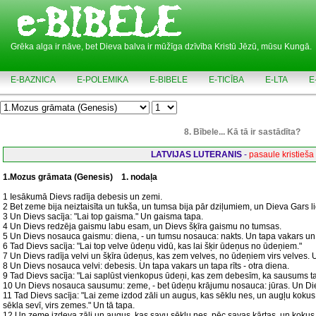
Grēka alga ir nāve, bet Dieva balva ir mūžīga dzīvība Kristū Jēzū, mūsu Kungā.
E-BAZNICA
E-POLEMIKA
E-BIBELE
E-TICĪBA
E-LTA
E
8. Bībele... Kā tā ir sastādīta?
LATVIJAS LUTERANIS
-
pasaule kristieša
1.Mozus grāmata (Genesis)
1. nodaļa
1 Iesākumā Dievs radīja debesis un zemi.
2 Bet zeme bija neiztaisīta un tukša, un tumsa bija pār dziļumiem, un Dieva Gars 
3 Un Dievs sacīja: "Lai top gaisma." Un gaisma tapa.
4 Un Dievs redzēja gaismu labu esam, un Dievs šķīra gaismu no tumsas.
5 Un Dievs nosauca gaismu: diena, - un tumsu nosauca: nakts. Un tapa vakars un t
6 Tad Dievs sacīja: "Lai top velve ūdeņu vidū, kas lai šķir ūdeņus no ūdeņiem."
7 Un Dievs radīja velvi un šķīra ūdeņus, kas zem velves, no ūdeņiem virs velves. U
8 Un Dievs nosauca velvi: debesis. Un tapa vakars un tapa rīts - otra diena.
9 Tad Dievs sacīja: "Lai saplūst vienkopus ūdeņi, kas zem debesīm, ka sausums ta
10 Un Dievs nosauca sausumu: zeme, - bet ūdeņu krājumu nosauca: jūras. Un Die
11 Tad Dievs sacīja: "Lai zeme izdod zāli un augus, kas sēklu nes, un augļu kokus
sēkla sevī, virs zemes." Un tā tapa.
12 Un zeme izdeva zāli un augus, kas savu sēklu nes, pēc savas kārtas, un kokus,