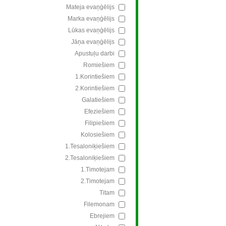
Mateja evaņģēlijs
Marka evaņģēlijs
Lūkas evaņģēlijs
Jāņa evaņģēlijs
Apustuļu darbi
Romiešiem
1.Korintiešiem
2.Korintiešiem
Galatiešiem
Efeziešiem
Filipiešiem
Kolosiešiem
1.Tesaloniķiešiem
2.Tesaloniķiešiem
1.Timotejam
2.Timotejam
Titam
Filemonam
Ebrejiem