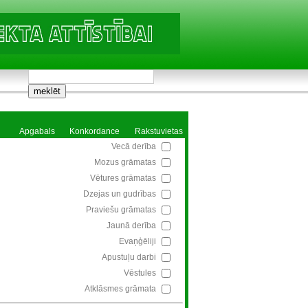
Apgabals
Konkordance
Rakstuvietas
Vecā derība
Mozus grāmatas
Vētures grāmatas
Dzejas un gudrības
Praviešu grāmatas
Jaunā derība
Evaņģēliji
Apustuļu darbi
Vēstules
Atklāsmes grāmata