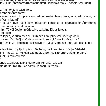
oteicis, un Ābrahāms uzcēla tur altāri, sakārtoja malku, sasēja savu dēlu
i, lai nokautu savu dēlu.
Ābrahām! Ābrahām!"
eizstiep savu roku pret savu dēlu un nedari tam it nekā, jo tagad Es zinu, ka
lu Manis labad."
aunu aiz sevis, kas ar saviem ragiem bija saķēries krūmājos, un Ābrahāms
nāmo upuri sava dēla vietā.
re. Tā vēl šodien mēdz teikt: uz kalna Dievs izredz.
 debesīm
 tāpēc, ka tu to esi darījis un neesi taupījis savu vienīgo dēlu,
u tavus pēcnācējus kā debesu zvaigznes, kā smiltis jūras malā.
us. Un tavos pēcnācējos tiks svētītas visas zemes tautas, tāpēc ka tu esi
 tie cēlās un gāja kopā uz Bēršebu, un Ābrahāms dzīvoja Bēršebā.
ts: "Redzi, arī Milka ir dzemdējusi bērnus Nahoram, tavam brālim:
muēlu, aramiešu tēvu,
"
toņus dzemdēja Milka Nahoram, Ābrahāma brālim.
dēja dēlus: Tebahu, Gahamu, Tahasu un Maāhu.