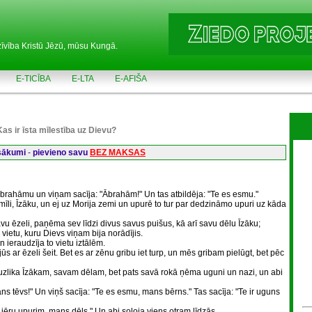
zīvība Kristū Jēzū, mūsu Kungā.
E-TICĪBA
E-LTA
E-AFIŠA
Kas ir īsta mīlestība uz Dievu?
asākumi
-
pievieno savu
BEZ MAKSAS
Ābrahāmu un viņam sacīja: "Ābrahām!" Un tas atbildēja: "Te es esmu."
mīli, Īzāku, un ej uz Morija zemi un upurē to tur par dedzināmo upuri uz kāda
 ēzeli, paņēma sev līdzi divus savus puišus, kā arī savu dēlu Īzāku;
ietu, kuru Dievs viņam bija norādījis.
ieraudzīja to vietu iztālēm.
s ar ēzeli šeit. Bet es ar zēnu gribu iet turp, un mēs gribam pielūgt, bet pēc
ika Īzākam, savam dēlam, bet pats savā rokā ņēma uguni un nazi, un abi
tēvs!" Un viņš sacīja: "Te es esmu, mans bērns." Tas sacīja: "Te ir uguns
jēru upurim, mans dēls." Un abi soļoja viens otram līdzās.