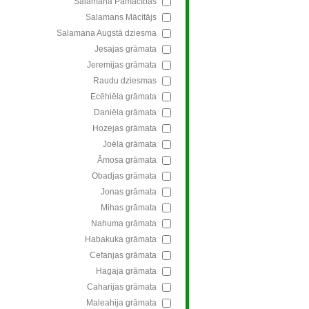
Salamana Pamācības
Salamans Mācītājs
Salamana Augstā dziesma
Jesajas grāmata
Jeremijas grāmata
Raudu dziesmas
Ecēhiēla grāmata
Daniēla grāmata
Hozejas grāmata
Joēla grāmata
Āmosa grāmata
Obadjas grāmata
Jonas grāmata
Mihas grāmata
Nahuma grāmata
Habakuka grāmata
Cefanjas grāmata
Hagaja grāmata
Caharijas grāmata
Maleahija grāmata