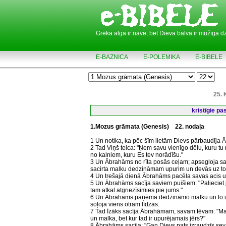
Grēka alga ir nāve, bet Dieva balva ir mūžīga d
E-BAZNICA
E-POLEMIKA
E-BIBELE
25. 
kristīgie p
1.Mozus grāmata (Genesis)
22. nodaļa
1 Un notika, ka pēc šīm lietām Dievs pārbaudīja 
2 Tad Viņš teica: "Ņem savu vienīgo dēlu, kuru tu 
no kalniem, kuru Es tev norādīšu."
3 Un Ābrahāms no rīta posās ceļam; apsegloja savu
sacirta malku dedzināmam upurim un devās uz to v
4 Un trešajā dienā Ābrahāms pacēla savas acis un 
5 Un Ābrahāms sacīja saviem puišiem: "Palieciet jū
tam atkal atgriezīsimies pie jums."
6 Un Ābrahāms paņēma dedzināmo malku un to uzl
soļoja viens otram līdzās.
7 Tad Īzāks sacīja Ābrahāmam, savam tēvam: "Mans 
un malka, bet kur tad ir upurējamais jērs?"
8 Ābrahāms sacīja: "Gan Dievs pats izraudzīs sev 