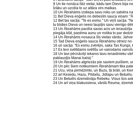
9 Un tie nonāca līdz vietai, kādu tam Dievs bija n
Īzāku un uzcēla to uz altāra virs malkas.
10 Un Ābrahāms izstiepa savu roku un satvēra naz
11 Bet Dieva eņģelis no debesīm sauca viņam: "
12 Bet tas sacīja: "Te es esmu." Un viņš sacīja: "N
tu bīsties Dieva un neesi taupījis savu vienīgo dē
13 Un Ābrahāms pacēla savas acis un ieraudzīja 
piegāja klāt, paņēma aunu un nolika to par dedzi
14 Un Ābrahāms nosauca šīs vietas vārdu: Jahve-ji
15 Tad Dieva eņģelis sauca Ābrahāmu otrreiz no
16 un sacīja: "Es esmu zvērējis, saka Tas Kungs, ka
17 Es tevi svētīdams svētīšu un vairodams vairoš
18 Un tavi pēcnācēji iekaros tavu ienaidnieku vārt
paklausījis Manai balsij."
19 Un Ābrahāms atgriezās pie saviem puišiem, un
20 Un pēc šiem notikumiem Ābrahāmam tika pateik
21 Ucu, viņa pirmdzimto, un Buzu, tā brāli, un Ke
22 arī Kesedu, Hazu, Pildašu, Jidlapu un Betuēlu.
23 Un Betuēls dzemdināja Rebeku. Visus šos as
24 Un arī viņa blakussieva, vārdā Reuma, dzem