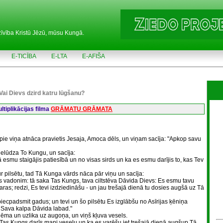
zīvība Kristū Jēzū, mūsu Kungā.
E-TICĪBA
E-LTA
E-AFIŠA
Vai Dievs dzird katru lūgšanu?
tiplikācijas filma
GRĀMATU GRĀMATA
 pie viņa atnāca pravietis Jesaja, Amoca dēls, un viņam sacīja: "Apkop savu
ielūdza To Kungu, un sacīja:
esmu staigājis patiesībā un no visas sirds un ka es esmu darījis to, kas Tev
r pilsētu, tad Tā Kunga vārds nāca pār viņu un sacīja:
s vadonim: tā saka Tas Kungs, tava ciltstēva Dāvida Dievs: Es esmu tavu
ras; redzi, Es tevi izdziedināšu - un jau trešajā dienā tu dosies augšā uz Tā
iecpadsmit gadus; un tevi un šo pilsētu Es izglābšu no Asīrijas ķēniņa
 Sava kalpa Dāvida labad."
 ņēma un uzlika uz augoņa, un viņš kļuva vesels.
a Tas Kungs darīs mani veselu un ka es varēšu iet trešajā dienā augšup Tā