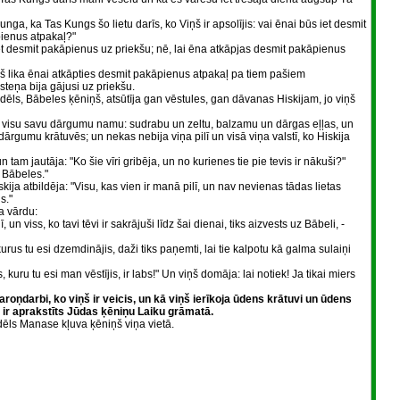
unga, ka Tas Kungs šo lietu darīs, ko Viņš ir apsolījis: vai ēnai būs iet desmit
pienus atpakaļ?"
- iet desmit pakāpienus uz priekšu; nē, lai ēna atkāpjas desmit pakāpienus
š lika ēnai atkāpties desmit pakāpienus atpakaļ pa tiem pašiem
teņa bija gājusi uz priekšu.
ls, Bābeles ķēniņš, atsūtīja gan vēstules, gan dāvanas Hiskijam, jo viņš
em visu savu dārgumu namu: sudrabu un zeltu, balzamu un dārgas eļļas, un
dārgumu krātuvēs; un nekas nebija viņa pilī un visā viņa valstī, ko Hiskija
tam jautāja: "Ko šie vīri gribēja, un no kurienes tie pie tevis ir nākuši?"
o Bābeles."
iskija atbildēja: "Visu, kas vien ir manā pilī, un nav nevienas tādas lietas
s."
a vārdu:
 un viss, ko tavi tēvi ir sakrājuši līdz šai dienai, tiks aizvests uz Bābeli, -
urus tu esi dzemdinājis, daži tiks paņemti, lai tie kalpotu kā galma sulaiņi
uru tu esi man vēstījis, ir labs!" Un viņš domāja: lai notiek! Ja tikai miers
aroņdarbi, ko viņš ir veicis, un kā viņš ierīkoja ūdens krātuvi un ūdens
ss ir aprakstīts Jūdas ķēniņu Laiku grāmatā.
dēls Manase kļuva ķēniņš viņa vietā.