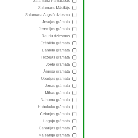
Salamana Pamācības
Salamans Mācītājs
Salamana Augstā dziesma
Jesajas grāmata
Jeremijas grāmata
Raudu dziesmas
Ecēhiēla grāmata
Daniēla grāmata
Hozejas grāmata
Joēla grāmata
Āmosa grāmata
Obadjas grāmata
Jonas grāmata
Mihas grāmata
Nahuma grāmata
Habakuka grāmata
Cefanjas grāmata
Hagaja grāmata
Caharijas grāmata
Maleahija grāmata