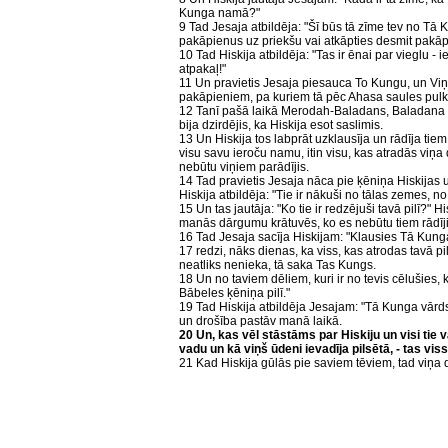
Kunga namā?"
9 Tad Jesaja atbildēja: "Šī būs tā zīme tev no Tā K
pakāpienus uz priekšu vai atkāpties desmit pakā
10 Tad Hiskija atbildēja: "Tas ir ēnai par vieglu 
atpakaļ!"
11 Un pravietis Jesaja piesauca To Kungu, un Viņ
pakāpieniem, pa kuriem tā pēc Ahasa saules pulks
12 Tanī pašā laikā Merodah-Baladans, Baladana dē
bija dzirdējis, ka Hiskija esot saslimis.
13 Un Hiskija tos labprāt uzklausīja un rādīja ti
visu savu ieroču namu, itin visu, kas atradās viņa 
nebūtu viņiem parādījis.
14 Tad pravietis Jesaja nāca pie ķēniņa Hiskijas un 
Hiskija atbildēja: "Tie ir nākuši no tālas zemes, n
15 Un tas jautāja: "Ko tie ir redzējuši tavā pilī?" H
manās dārgumu krātuvēs, ko es nebūtu tiem rādīji
16 Tad Jesaja sacīja Hiskijam: "Klausies Tā Kung
17 redzi, nāks dienas, ka viss, kas atrodas tavā pilī,
neatliks nenieka, tā saka Tas Kungs.
18 Un no taviem dēliem, kuri ir no tevis cēlušies, k
Bābeles ķēniņa pilī."
19 Tad Hiskija atbildēja Jesajam: "Tā Kunga vārds, k
un drošība pastāv manā laikā.
20 Un, kas vēl stāstāms par Hiskiju un visi tie v
vadu un kā viņš ūdeni ievadīja pilsētā, - tas vi
21 Kad Hiskija gūlās pie saviem tēviem, tad viņa 