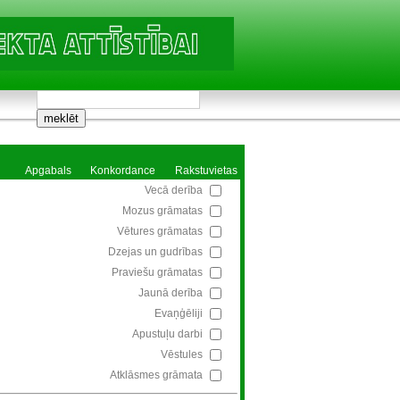
Apgabals
Konkordance
Rakstuvietas
Vecā derība
Mozus grāmatas
Vētures grāmatas
Dzejas un gudrības
Praviešu grāmatas
Jaunā derība
Evaņģēliji
Apustuļu darbi
Vēstules
Atklāsmes grāmata