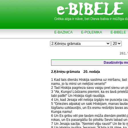
Grēka alga ir nāve, bet Dieva balva ir mūžīga d
E-BAZNICA
E-POLEMIKA
E-BIBELE
261. 
Daudzsēriju mul
2.Ķēniņu grāmata
20. nodaļa
1 Kad tais dienās Hiskija saslima uz miršanu, tad
namu, jo tu mirsi un nekļūsi vesels!"
2 Tad Hiskija pagrieza savu vaigu pret sienu un p
3 "Ak, Kungs! Lūdzams piemini, ka es tavā priekšā 
labi patīk!" Un Hiskija rūgti raudāja.
4 Un, kad Jesaja vēl nebija izgājis ne pusceļa cau
5 "Griezies atpakaļ un saki Hiskijam, manas tauta
lūgšanu uzklausījis, un Es esmu redzējis tavas asa
Kunga namu!
6 Un Es gribu vēl pie tavām mūža dienām pielikt p
rokas, un Es pasargāšu šo pilsētu Sevis labad un
7 Un Jesaja sacīja: "Ņemiet vīģu rausi!" Un tie to
8 Un Hiskija jautāja Jesajam: "Kāda ir tā zīme, k