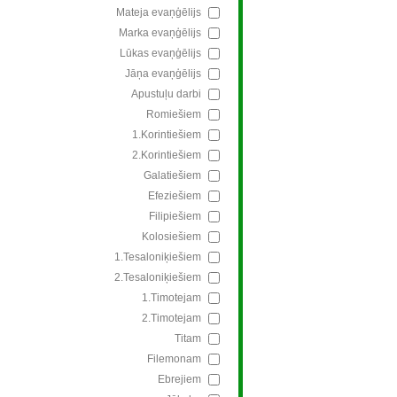
Mateja evaņģēlijs
Marka evaņģēlijs
Lūkas evaņģēlijs
Jāņa evaņģēlijs
Apustuļu darbi
Romiešiem
1.Korintiešiem
2.Korintiešiem
Galatiešiem
Efeziešiem
Filipiešiem
Kolosiešiem
1.Tesaloniķiešiem
2.Tesaloniķiešiem
1.Timotejam
2.Timotejam
Titam
Filemonam
Ebrejiem