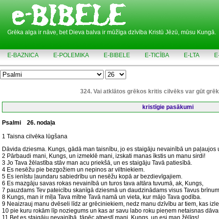
Grēka alga ir nāve, bet Dieva balva ir mūžīga dzīvība Kristū Jēzū, mūsu Kungā.
E-BAZNICA
E-POLEMIKA
E-BIBELE
E-TICĪBA
E-LTA
E
324. Vai atklātos grēkos kritis cilvēks var gūt gr
kristīgie pasākumi
Psalmi
26. nodaļa
1 Taisna cilvēka lūgšana
Dāvida dziesma. Kungs, gādā man taisnību, jo es staigāju nevainībā un paļaujos
2 Pārbaudi mani, Kungs, un izmeklē mani, izskati manas īkstis un manu sirdi!
3 Jo Tava žēlastība stāv man acu priekšā, un es staigāju Tavā patiesībā.
4 Es nesēžu pie bezgožiem un nepinos ar viltniekiem.
5 Es ienīstu ļaundaru sabiedrību un nesēžu kopā ar bezdievīgajiem.
6 Es mazgāju savas rokas nevainībā un turos tava altāra tuvumā, ak, Kungs,
7 pauzdams Tev pateicību skanīgā dziesmā un daudzinādams visus Tavus brīnum
8 Kungs, man ir mīļa Tava mītne Tavā namā un vieta, kur mājo Tava godība.
9 Neaizrauj manu dvēseli līdz ar grēciniekiem, nedz manu dzīvību ar tiem, kas izlej
10 pie kuru rokām līp noziegums un kas ar savu labo roku pieņem netaisnas dāva
11 Bet es staigāju nevainībā, tāpēc atpestī mani, Kungs, un esi man žēlīgs!