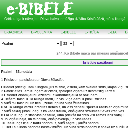
Grēka alga ir nāve, bet Dieva balva ir mūžīga dzīvība Kristū Jēzū, mūsu Kungā.
E-BAZNICA
E-POLEMIKA
E-BIBELE
E-TICĪBA
E-LTA
E
244. Ko Bībele māca par miesas augšāmce
kristīgie pasākumi
Psalmi
33. nodaļa
1 Prieks un pateicība par Dieva žēlastību
Dziediet priecīgi Tam Kungam, jūs taisnie, visiem, kam skaidra sirds, klājas Viņu sl
2 Pateicieties Tam Kungam ar cītaru, spēlējiet Viņam uz desmitstīgu arfas!
3 Dziediet Viņam jaunu dziesmu! Skandiniet jauki ar bazūnēm!
4 Tiešām, taisni ir Tā Kunga vārdi, un visi Viņa darbi ir pilni uzticības.
5 Viņš mīl taisnību un tiesu, zeme ir pilna Viņa žēlastības.
6 Ar Tā Kunga vārdu ir radītas debesis, un viss debesu spēks ir radīts ar Viņa mute
7 Viņš sakrāj jūras ūdeņus kā kādā traukā, Viņš glabā straumes Savās krātuvēs.
8 Lai To Kungu bīstas visa pasaule, Viņa priekšā lai dreb visi zemes iedzīvotāji!
9 Jo Viņš runāja, un tā notika, Viņš pavēlēja, un viss radās.
10 Tas Kungs izjauc tautu nodomus, Viņš sagrauj ļaužu padomu.
11 Bet Tā Kunga padoms pastāv mūžīgi, un Viņa sirds nodomi ir spēkā uz audžu