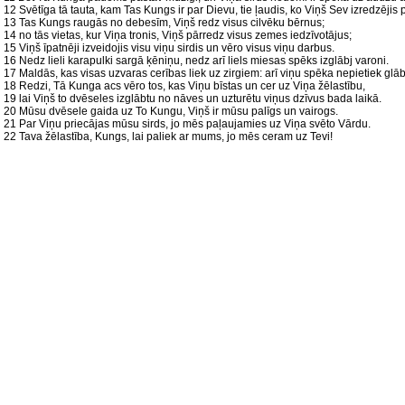
12 Svētīga tā tauta, kam Tas Kungs ir par Dievu, tie ļaudis, ko Viņš Sev izredzējis
13 Tas Kungs raugās no debesīm, Viņš redz visus cilvēku bērnus;
14 no tās vietas, kur Viņa tronis, Viņš pārredz visus zemes iedzīvotājus;
15 Viņš īpatnēji izveidojis visu viņu sirdis un vēro visus viņu darbus.
16 Nedz lieli karapulki sargā ķēniņu, nedz arī liels miesas spēks izglābj varoni.
17 Maldās, kas visas uzvaras cerības liek uz zirgiem: arī viņu spēka nepietiek glā
18 Redzi, Tā Kunga acs vēro tos, kas Viņu bīstas un cer uz Viņa žēlastību,
19 lai Viņš to dvēseles izglābtu no nāves un uzturētu viņus dzīvus bada laikā.
20 Mūsu dvēsele gaida uz To Kungu, Viņš ir mūsu palīgs un vairogs.
21 Par Viņu priecājas mūsu sirds, jo mēs paļaujamies uz Viņa svēto Vārdu.
22 Tava žēlastība, Kungs, lai paliek ar mums, jo mēs ceram uz Tevi!