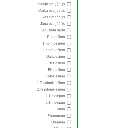
Mateja evaņģēlijs
Marka evaņģēlijs
Lūkas evaņģēlijs
Jāņa evaņģēlijs
Apustuļu darbi
Romiešiem
1.Korintiešiem
2.Korintiešiem
Galatiešiem
Efeziešiem
Filipiešiem
Kolosiešiem
1.Tesaloniķiešiem
2.Tesaloniķiešiem
1.Timotejam
2.Timotejam
Titam
Filemonam
Ebrejiem