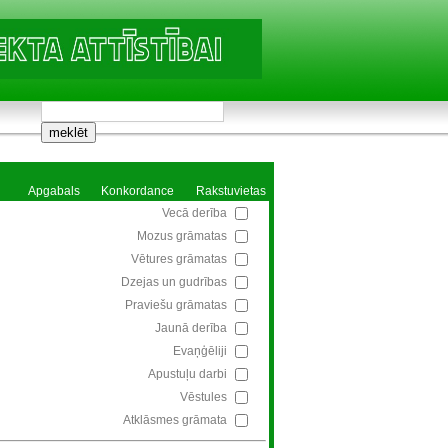
Apgabals
Konkordance
Rakstuvietas
Vecā derība
Mozus grāmatas
Vētures grāmatas
Dzejas un gudrības
Praviešu grāmatas
Jaunā derība
Evaņģēliji
Apustuļu darbi
Vēstules
Atklāsmes grāmata