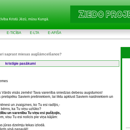
zīvība Kristū Jēzū, mūsu Kungā.
E-TICĪBA
E-LTA
E-AFIŠA
vari saprast miesas augšāmcelšanos?
kristīgie pasākumi
zemes
vs Vārds visās zemēs! Tava varenība sniedzas debesu augstumos!
 pretspēku Saviem pretiniekiem, lai liktu apklust Saviem naidniekiem un
nesi un zvaigznes, ko Tu esi radījis,-
a bērns, ka Tu viņu uzlūko?
odību un varenību Tu viņu esi pušķojis,
m, visu Tu esi nolicis pie viņa kājām:
s jūras dzelmju tekas izlodā.
ārds visā pasaulē!