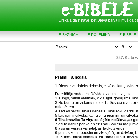
Grēka alga ir nāve, bet Dieva balva ir mūžīga d
E-BAZNICA
E-POLEMIKA
E-BIBELE
247. Kā tu 
Psalmi
8. nodaļa
1 Dievs ir valdnieks debesīs, cilvēks- kungs virs 
Dziedātāju vadonim. Dāvida dziesma uz gitita.
2 Kungs, mūsu valdniek, cik augsti godājams Ta
3 No bērnu un zīdaiņu mutes Tu Sev esi izveidojis
atriebējiem.
4 Kad es redzu Tavas debesis, Tavu roku darbu, mē
5 kas gan ir cilvēks, ka Tu viņu piemini, un cilvēk
6 Tikai mazliet Tu viņu esi šķīris no Dieva, ar g
7 esi to darījis par valdnieku pār Saviem radījumie
8 avis un vēršus visnotaļ, arī lauku zvērus,
9 putnus zem debesīm un zivis jūrā, un dzīvību, ka
10 Kungs, mūsu valdniek, cik goda pilns ir Tavs V