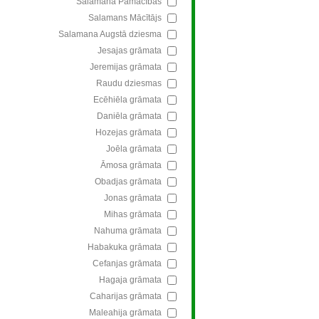
Salamana Pamācības
Salamans Mācītājs
Salamana Augstā dziesma
Jesajas grāmata
Jeremijas grāmata
Raudu dziesmas
Ecēhiēla grāmata
Daniēla grāmata
Hozejas grāmata
Joēla grāmata
Āmosa grāmata
Obadjas grāmata
Jonas grāmata
Mihas grāmata
Nahuma grāmata
Habakuka grāmata
Cefanjas grāmata
Hagaja grāmata
Caharijas grāmata
Maleahija grāmata