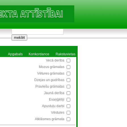
Apgabals
Konkordance
Rakstuvietas
Vecā derība
Mozus grāmatas
Vētures grāmatas
Dzejas un gudrības
Praviešu grāmatas
Jaunā derība
Evaņģēliji
Apustuļu darbi
Vēstules
Atklāsmes grāmata