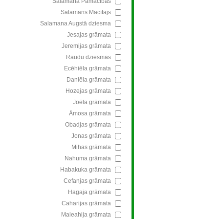
Salamana Pamācības
Salamans Mācītājs
Salamana Augstā dziesma
Jesajas grāmata
Jeremijas grāmata
Raudu dziesmas
Ecēhiēla grāmata
Daniēla grāmata
Hozejas grāmata
Joēla grāmata
Āmosa grāmata
Obadjas grāmata
Jonas grāmata
Mihas grāmata
Nahuma grāmata
Habakuka grāmata
Cefanjas grāmata
Hagaja grāmata
Caharijas grāmata
Maleahija grāmata