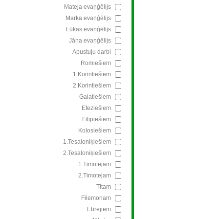
Mateja evaņģēlijs
Marka evaņģēlijs
Lūkas evaņģēlijs
Jāņa evaņģēlijs
Apustuļu darbi
Romiešiem
1.Korintiešiem
2.Korintiešiem
Galatiešiem
Efeziešiem
Filipiešiem
Kolosiešiem
1.Tesaloniķiešiem
2.Tesaloniķiešiem
1.Timotejam
2.Timotejam
Titam
Filemonam
Ebrejiem