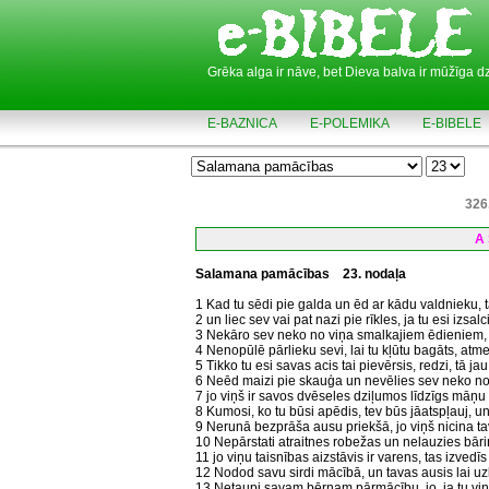
Grēka alga ir nāve, bet Dieva balva ir mūžīga d
E-BAZNICA
E-POLEMIKA
E-BIBELE
326
A 
Salamana pamācības
23. nodaļa
1 Kad tu sēdi pie galda un ēd ar kādu valdnieku, ta
2 un liec sev vai pat nazi pie rīkles, ja tu esi izsalci
3 Nekāro sev neko no viņa smalkajiem ēdieniem, jo 
4 Nenopūlē pārlieku sevi, lai tu kļūtu bagāts, atm
5 Tikko tu esi savas acis tai pievērsis, redzi, tā j
6 Neēd maizi pie skauģa un nevēlies sev neko n
7 jo viņš ir savos dvēseles dziļumos līdzīgs māņu p
8 Kumosi, ko tu būsi apēdis, tev būs jāatspļauj, un t
9 Nerunā bezprāša ausu priekšā, jo viņš nicina t
10 Nepārstati atraitnes robežas un nelauzies bāri
11 jo viņu taisnības aizstāvis ir varens, tas izvedīs 
12 Nodod savu sirdi mācībā, un tavas ausis lai uz
13 Netaupi savam bērnam pārmācību, jo, ja tu viņu pē