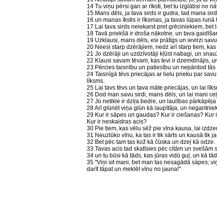
14 Tu viņu pērsi gan ar rīksti, bet tu izglābsi no n
15 Mans dēls, ja tava sirds ir gudra, tad mana sird
16 un manas īkstis ir līksmas, ja tavas lūpas runā t
17 Lai tava sirds neiekarst pret grēciniekiem, bet 
18 Tavā priekšā ir droša nākotne, un tava gaidīšan
19 Uzklausi, mans dēls, esi prātīgs un ievirzi savu
20 Neesi starp dzērājiem, nedz arī starp tiem, kas 
21 Jo dzērāji un uzdzīvotāji kļūst nabagi, un sn
22 Klausi savam tēvam, kas tevi ir dzemdinājis, un
23 Pērcies taisnību un patiesību un nepārdod tās 
24 Taisnīgā tēvs priecājas ar lielu prieku par savu 
līksms.
25 Lai tavs tēvs un tava māte priecājas, un lai līks
26 Dod man savu sirdi, mans dēls, un lai mani ceļi
27 Jo netikle ir dziļa bedre, un laulības pārkāpēja
28 Arī glūnēt viņa glūn kā laupītāja, un negantnie
29 Kur ir sāpes un gaudas? Kur ir ciešanas? Kur
Kur ir neskaidras acis?
30 Pie tiem, kas vēlu sēž pie vīna kausa, lai izdzert
31 Neuzlūko vīnu, ka tas ir tik sārts un kausā tik jau
32 Bet pēc tam tas kož kā čūska un dzeļ kā odze.
33 Tavas acis tad skatīsies pēc citām un svešām 
34 un tu būsi kā tāds, kas jūras vidū guļ, un kā tā
35 "Viņi sit mani, bet man tas nesagādā sāpes; vi
darīt tāpat un meklēt vīnu no jauna!"