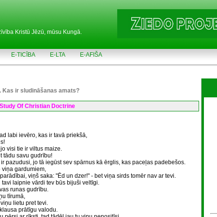
zīvība Kristū Jēzū, mūsu Kungā.
E-TICĪBA
E-LTA
E-AFIŠA
. Kas ir sludināšanas amats?
Study Of Christian Doctrine
d labi ievēro, kas ir tavā priekšā,
s!
visi tie ir viltus maize.
et tādu savu gudrību!
au ir pazudusi, jo tā iegūst sev spārnus kā ērglis, kas paceļas padebešos.
o viņa gardumiem,
arādībai, viņš saka: "Ēd un dzer!" - bet viņa sirds tomēr nav ar tevi.
avi laipnie vārdi tev būs bijuši veltīgi.
avas runas gudrību.
ņu tīrumā,
viņu lietu pret tevi.
klausa prātīgu valodu.
rsi ar rīksti, tad tādēļ jau tu viņu nenositīsi.