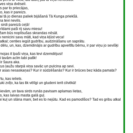
āves viņa dvēseli.
s par to priecājas,
o, kas ir pareizs.
lai tā jo dienas paliek bijāšanā Tā Kunga priekšā.
a tevi nevils.
 sirdi pareizā ceļā!
rīdami paši rij savu miesu!
aužam būs noplīsušas skrandas nēsāt.
 nenicini savu māti, kad viņa kļūst veca!
atkal; centies iegūt gudrību, audzināšanu un saprātu.
dēlu, un, kas, dzemdinājis ar gudrību apveltītu bērnu, ir par viņu jo sevišķi
mojas it īpaši viņa, kas tevi dzemdējusi!
 tavām acīm labi patīk!
 ir šaura aka.
kus ļaužu starpā viņa savāc un pulcina ap sevi.
 ir asas nesaskaņas? Kur ir sūdzēšanās? Kur ir brūces bez kāda pamata?
u, kas ieliets.
ki zvīļo, ka tas tik vēlīgi un gludeni ierit cilvēkā!
sievām, un tava sirds runās pavisam aplamas lietas,
ds, kas laivas masta galā guļ.
ņi kuļ un slāna mani, bet es to nejūtu. Kad es pamodīšos? Tad es gribu atkal