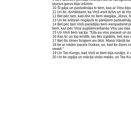
ļaunus garus bija izdzinis.
10 Šī gāja un pasludināja to tiem, kas ar Viņu bi
11 Un tie, dzirdēdami, ka Viņš esot dzīvs un tā Viņ
12 Bet pēc tam, kad divi no tiem staigāja, Jēzus, t
13 Un tie arīdzan nogājuši to pārējiem pasludināja,
14 Bet pēc tam Viņš parādījās tiem vienpadsmit pie 
tiem, kas pēc Viņa augšāmcelšanās Viņu jau bija 
15 Un Viņš tiem sacīja: "Eita pa visu pasauli un pa
16 Kas tic un top kristīts, tas tiks izglābts, bet, kas
17 Bet šīs zīmes ticīgiem ies līdzi: Manā Vārdā t
18 tie ar rokām pacels čūskas, un, kad tie dzers nā
veseli."
19 Un Tas Kungs, kad Viņš ar tiem bija runājis, i
20 Un tie izgāja un mācīja visās malās, un Tas Ku