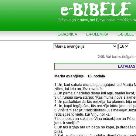
Grēka alga ir nāve, bet Dieva balva ir mūžīga d
E-BAZNICA
E-POLEMIKA
E-BIBELE
240. Vai katrs ticīgai
LATVIJAS
Marka evaņģēlijs
16. nodaļa
1 Un, kad sabata diena bija pagājusi, tad Marij
zāles, lai ietu un Jēzu svaidītu.
2 Un pirmajā nedēļas dienā ļoti agri, saulei lecot,
3 un runāja savā starpā: "Kas mums novels akme
4 Un paskatīdamās tās redzēja, ka akmens bija novel
5 Un, kapā iegājušas, tās redzēja kādu jaunekli p
6 Viņš tām sacīja: "Nebīstieties! Jūs meklējat Jēzu
redziet še to vietu, kur Viņu nolika;
7 bet noeita un sakait to Viņa mācekļiem un Pēteri
jums ir sacījis."
8 Un tās izgāja ārā un bēga no kapa, jo drebēšan
bijās.
9 Bet, uzcēlies pirmajā nedēļas dienā rīta agrumā