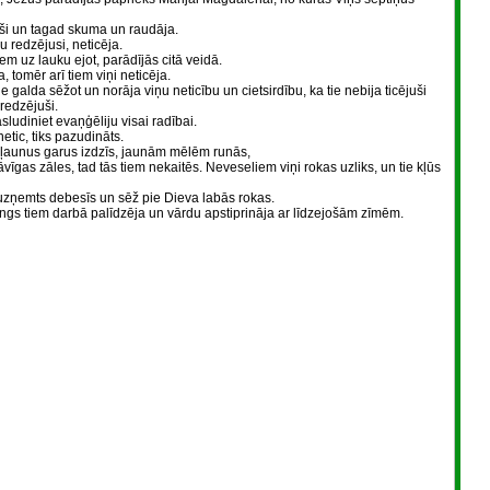
juši un tagad skuma un raudāja.
u redzējusi, neticēja.
iem uz lauku ejot, parādījās citā veidā.
 tomēr arī tiem viņi neticēja.
galda sēžot un norāja viņu neticību un cietsirdību, ka tie nebija ticējuši
redzējuši.
sludiniet evaņģēliju visai radībai.
 netic, tiks pazudināts.
ie ļaunus garus izdzīs, jaunām mēlēm runās,
vīgas zāles, tad tās tiem nekaitēs. Neveseliem viņi rokas uzliks, un tie kļūs
r uzņemts debesīs un sēž pie Dieva labās rokas.
ngs tiem darbā palīdzēja un vārdu apstiprināja ar līdzejošām zīmēm.