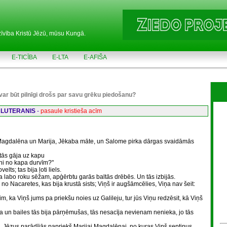
zīvība Kristū Jēzū, mūsu Kungā.
E-TICĪBA
E-LTA
E-AFIŠA
s var būt pilnīgi drošs par savu grēku piedošanu?
 LUTERANIS
-
pasaule kristieša acīm
a Magdalēna un Marija, Jēkaba māte, un Salome pirka dārgas svaidāmās
 tās gāja uz kapu
ni no kapa durvīm?"
ts; tas bija ļoti liels.
a labo roku sēžam, apģērbtu garās baltās drēbēs. Un tās izbijās.
 no Nacaretes, kas bija krustā sists; Viņš ir augšāmcēlies, Viņa nav šeit:
m, ka Viņš jums pa priekšu noies uz Galileju, tur jūs Viņu redzēsit, kā Viņš
a un bailes tās bija pārņēmušas, tās nesacīja nevienam nenieka, jo tās
, Jēzus parādījās papriekš Marijai Magdalēnai, no kuras Viņš septiņus