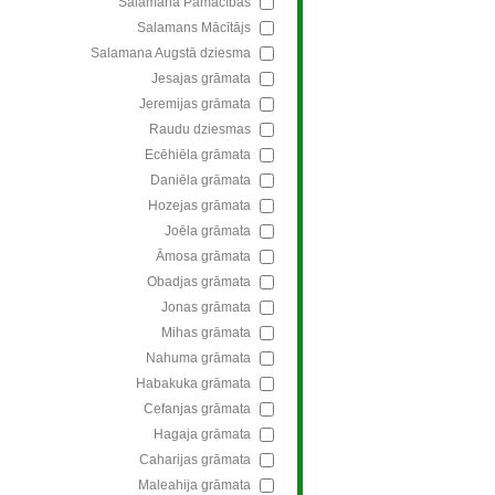
Salamana Pamācības
Salamans Mācītājs
Salamana Augstā dziesma
Jesajas grāmata
Jeremijas grāmata
Raudu dziesmas
Ecēhiēla grāmata
Daniēla grāmata
Hozejas grāmata
Joēla grāmata
Āmosa grāmata
Obadjas grāmata
Jonas grāmata
Mihas grāmata
Nahuma grāmata
Habakuka grāmata
Cefanjas grāmata
Hagaja grāmata
Caharijas grāmata
Maleahija grāmata