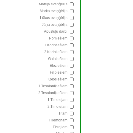
Mateja evaņģēlijs
Marka evaņģēlijs
Lūkas evaņģēlijs
Jāņa evaņģēlijs
Apustuļu darbi
Romiešiem
1.Korintiešiem
2.Korintiešiem
Galatiešiem
Efeziešiem
Filipiešiem
Kolosiešiem
1.Tesaloniķiešiem
2.Tesaloniķiešiem
1.Timotejam
2.Timotejam
Titam
Filemonam
Ebrejiem