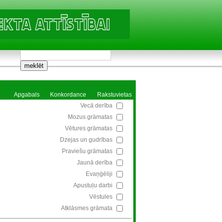
Apgabals
Konkordance
Rakstuvietas
Vecā derība
Mozus grāmatas
Vētures grāmatas
Dzejas un gudrības
Praviešu grāmatas
Jaunā derība
Evaņģēliji
Apustuļu darbi
Vēstules
Atklāsmes grāmata