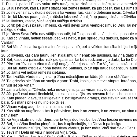
11 Patiesi, patiesi Es tev saku: mēs runājam, ko zinām un liecinām, ko esam redzē
12 Ja jūs neticat, kad Es jums stāstu par zemes lietām, kā jūs ticēsit, kad Es jums 
13 Jo neviens nav uzkāpis debesīs kā vienīgi Tas, kas no debesīm nācis, Cilvēka 
14 Un, kā Mozus paaugstinājis čūsku tuksnesī, tāpat jātop paaugstinātam Cilvēka
15 lai ikviens, kas tic, Viņā iegūtu mūžīgo dzīvību.
16 Jo tik ļoti Dievs pasauli mīlējis, ka Viņš devis Savu vienpiedzimušo Dēlu, lai n
mūžīgo dzīvību,
17 jo Dievs Savu Dēlu nav sūtījis pasaulē, lai Tas pasauli tiesātu, bet lai pasaule c
18 Kas tic Viņam, netiek tiesāts, bet, kas netic, ir jau spriedumu dabūjis, tāpēc ka
Vārdam.
19 Bet šī ir tā tiesa, ka gaisma ir nākusi pasaulē, bet cilvēkiem tumsība ir bijusi m
ļauni.
20 Jo ikviens, kas dara ļaunu, ienīst gaismu un nenāk pie gaismas, lai viņa darbi ne
21 Bet, kas dara patiesību, nāk pie gaismas, lai būtu redzami viņa darbi, ka tie Diev
22 Pēc tam Jēzus un Viņa mācekļi nogāja Jūdejas zemē. Tur Viņš ar tiem kādu laik
23 Bet arī Jānis kristīja Ainonā netālu no Salimas, jo tur bija daudz ūdens; un ļaudis
24 Jo Jānis vēl nebija iemests cietumā.
25 Tad izcēlās vārdu maiņa starp Jāņa mācekļiem un kādu jūdu par šķīstīšanos.
26 Tie griezās pie Jāņa un sacīja viņam: "Rabi, kas bija pie tevis viņpus Jordānas, pa
un visi iet pie Viņa."
27 Jānis atbildēja: "Cilvēks nekā nevar ņemt, ja tas viņam nav dots no debesīm.
28 Jūs paši esat mani liecinieki, ka es esmu sacījis: es neesmu Kristus, bet esmu s
29 Kam pieder līgava, tas ir līgavainis; bet līgavaiņa draugs, kas stāv un klausās v
balsi. Šis mans prieks nu ir piepildījies.
30 Viņam vajag augt, bet man iet mazumā.
31 Kas nāk no augšienes, tas ir pār visiem; kas ir no zemes, ir no zemes, un viņa 
pār visiem.
32 Ko Viņš skatījis un dzirdējis, par to Viņš dod liecību, bet Viņa liecību neviens 
33 Bet, kas Viņa liecību pieņēmis, tas ir apliecinājis, ka Dievs ir patiesīgs.
34 Jo, ko Dievs ir sūtījis, Tas runā Dieva vārdus, jo bez mēra Viņš dod Savu Garu.
35 Tēvs mīl Dēlu un visu ir nodevis Viņa rokā.
36 Kas tic Dēlam, tam ir mūžīgā dzīvība. Bet, kas Dēlam neklausa, tas dzīvības ne