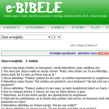
Grēka alga ir nāve, bet Dieva balva ir mūžīga dzīvība Kristū Jēzū, mūsu Kungā.
E-BAZNICA
E-POLEMIKA
E-BIBELE
E-TICĪBA
E-LTA
E
147. Kāds ir Dievs?
kristīgie pasākumi
-
pievieno savu
BEZ M
Jāņa evaņģēlijs
3. nodaļa
1 Bet tur bija kāds cilvēks no farizejiem, vārdā Nikodēms, jūdu valdības vīrs.
2 Tas nāca pie Jēzus naktī un sacīja Viņam: "Rabi, mēs zinām, ka Tu esi Mācītājs,
zīmes darīt, kā Tu dari, ja Dievs nav ar to."
3 Jēzus atbildēja: "Patiesi, patiesi Es tev saku: ja cilvēks nepiedzimst no augšiene
4 Nikodēms saka Viņam: "Kā cilvēks var piedzimt, vecs būdams? Vai tad viņš var a
piedzimt?"
5 Jēzus atbildēja: "Patiesi, patiesi Es tev saku: ja kāds neatdzimst ūdenī un Garā, 
6 Kas no miesas dzimis, ir miesa, un, kas no Gara dzimis, ir gars.
7 Nebrīnies, ka Es tev esmu sacījis: tev jāpiedzimst no augšienes.
8 Vējš pūš kur gribēdams, un tu dzirdi viņu pūšam, bet nezini, no kurienes viņš nāk 
piedzimis no Gara."
9 Nikodēms atbildēja un Viņam sacīja: "Kā tas var notikt?"
10 Jēzus atbildēja un viņam sacīja: "Tu esi Israēla mācītājs un to nezini?