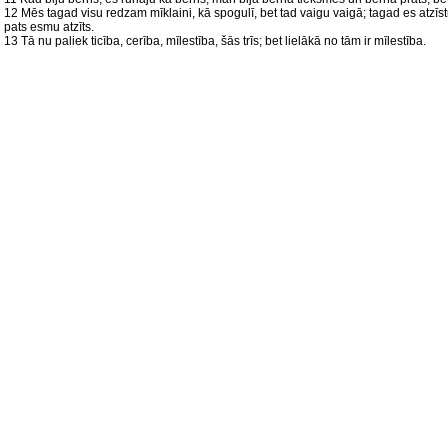
12 Mēs tagad visu redzam mīklaini, kā spogulī, bet tad vaigu vaigā; tagad es atzīstu 
pats esmu atzīts.
13 Tā nu paliek ticība, cerība, mīlestība, šās trīs; bet lielākā no tām ir mīlestība.