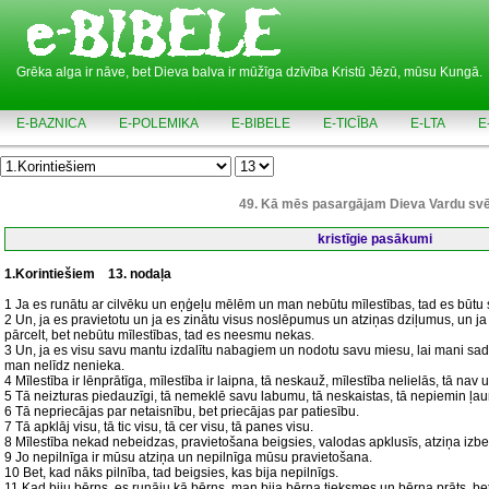
Grēka alga ir nāve, bet Dieva balva ir mūžīga dzīvība Kristū Jēzū, mūsu Kungā.
E-BAZNICA
E-POLEMIKA
E-BIBELE
E-TICĪBA
E-LTA
E
49. Kā mēs pasargājam Dieva Vardu sv
kristīgie pasākumi
1.Korintiešiem
13. nodaļa
1 Ja es runātu ar cilvēku un eņģeļu mēlēm un man nebūtu mīlestības, tad es būtu 
2 Un, ja es pravietotu un ja es zinātu visus noslēpumus un atziņas dziļumus, un ja 
pārcelt, bet nebūtu mīlestības, tad es neesmu nekas.
3 Un, ja es visu savu mantu izdalītu nabagiem un nodotu savu miesu, lai mani sad
man nelīdz nenieka.
4 Mīlestība ir lēnprātīga, mīlestība ir laipna, tā neskauž, mīlestība nelielās, tā nav 
5 Tā neizturas piedauzīgi, tā nemeklē savu labumu, tā neskaistas, tā nepiemin ļau
6 Tā nepriecājas par netaisnību, bet priecājas par patiesību.
7 Tā apklāj visu, tā tic visu, tā cer visu, tā panes visu.
8 Mīlestība nekad nebeidzas, pravietošana beigsies, valodas apklusīs, atziņa izbe
9 Jo nepilnīga ir mūsu atziņa un nepilnīga mūsu pravietošana.
10 Bet, kad nāks pilnība, tad beigsies, kas bija nepilnīgs.
11 Kad biju bērns, es runāju kā bērns, man bija bērna tieksmes un bērna prāts, bet