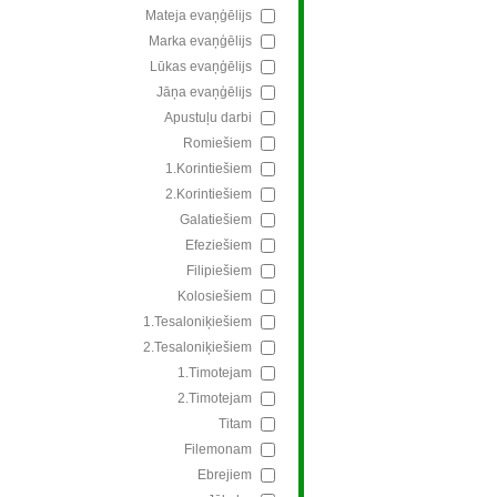
Mateja evaņģēlijs
Marka evaņģēlijs
Lūkas evaņģēlijs
Jāņa evaņģēlijs
Apustuļu darbi
Romiešiem
1.Korintiešiem
2.Korintiešiem
Galatiešiem
Efeziešiem
Filipiešiem
Kolosiešiem
1.Tesaloniķiešiem
2.Tesaloniķiešiem
1.Timotejam
2.Timotejam
Titam
Filemonam
Ebrejiem