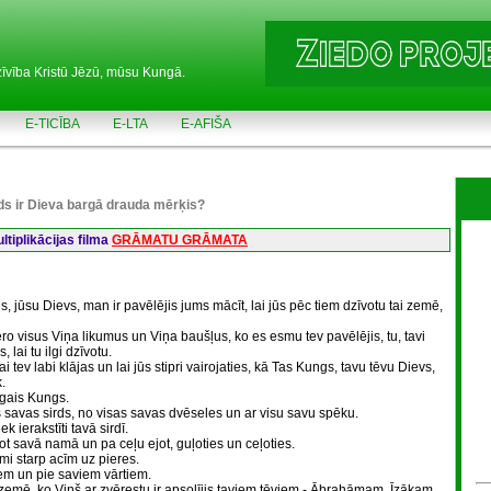
zīvība Kristū Jēzū, mūsu Kungā.
E-TICĪBA
E-LTA
E-AFIŠA
ds ir Dieva bargā drauda mērķis?
tiplikācijas filma
GRĀMATU GRĀMATA
gs, jūsu Dievs, man ir pavēlējis jums mācīt, lai jūs pēc tiem dzīvotu tai zemē,
ēro visus Viņa likumus un Viņa baušļus, ko es esmu tev pavēlējis, tu, tavi
lai tu ilgi dzīvotu.
lai tev labi klājas un lai jūs stipri vairojaties, kā Tas Kungs, tavu tēvu Dievs,
.
īgais Kungs.
 savas sirds, no visas savas dvēseles un ar visu savu spēku.
k ierakstīti tavā sirdī.
t savā namā un pa ceļu ejot, guļoties un ceļoties.
mi starp acīm uz pieres.
iem un pie saviem vārtiem.
i zemē, ko Viņš ar zvērestu ir apsolījis taviem tēviem - Ābrahāmam, Īzākam