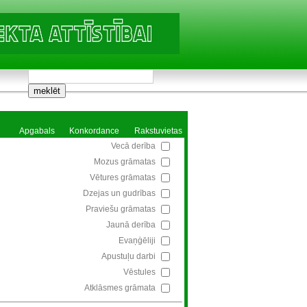
Apgabals
Konkordance
Rakstuvietas
Vecā derība
Mozus grāmatas
Vētures grāmatas
Dzejas un gudrības
Praviešu grāmatas
Jaunā derība
Evaņģēliji
Apustuļu darbi
Vēstules
Atklāsmes grāmata