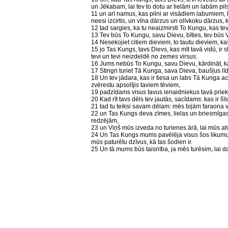
un Jēkabam, lai tev to dotu ar lielām un labām pil
11 un arī namus, kas pilni ar visādiem labumiem, ku
neesi izcirtis, un vīna dārzus un olīvkoku dārzus, k
12 tad sargies, ka tu neaizmirsti To Kungu, kas te
13 Tev būs To Kungu, savu Dievu, bīties, tev būs 
14 Nesekojiet citiem dieviem, to tautu dieviem, ka
15 jo Tas Kungs, tavs Dievs, kas mīt tavā vidū, i
tevi un tevi neizdeldē no zemes virsus.
16 Jums nebūs To Kungu, savu Dievu, kārdināt, kā
17 Stingri turiet Tā Kunga, sava Dieva, baušļus līd
18 Un tev jādara, kas ir tiesa un labs Tā Kunga acī
zvērestu apsolījis taviem tēviem,
19 padzīdams visus tavus ienaidniekus tavā priekš
20 Kad rīt tavs dēls tev jautās, sacīdams: kas ir šīs
21 tad tu teiksi savam dēlam: mēs bijām faraona v
22 un Tas Kungs deva zīmes, lielas un briesmīg
redzējām,
23 un Viņš mūs izveda no turienes ārā, lai mūs at
24 Un Tas Kungs mums pavēlēja visus šos likumu
mūs paturētu dzīvus, kā tas šodien ir.
25 Un tā mums būs taisnība, ja mēs turēsim, lai da