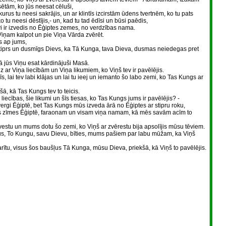
sētām, ko jūs neesat cēluši,
rus tu neesi sakrājis, un ar klintīs izcirstām ūdens tvertnēm, ko tu pats
o tu neesi dēstījis,- un, kad tu tad ēdīsi un būsi paēdis,
vi ir izvedis no Ēģiptes zemes, no verdzības nama.
Viņam kalpot un pie Viņa Vārda zvērēt.
s ap jums,
r stiprs un dusmīgs Dievs, ka Tā Kunga, tava Dieva, dusmas neiedegas pret
 jūs Viņu esat kārdinājuši Masā.
z ar Viņa liecībām un Viņa likumiem, ko Viņš tev ir pavēlējis.
s, lai tev labi klājas un lai tu ieej un iemanto šo labo zemi, ko Tas Kungs ar
ā, kā Tas Kungs tev to teicis.
 liecības, šie likumi un šīs tiesas, ko Tas Kungs jums ir pavēlējis? -
ergi Ēģiptē, bet Tas Kungs mūs izveda ārā no Ēģiptes ar stipru roku,
as zīmes Ēģiptē, faraonam un visam viņa namam, kā mēs savām acīm to
vestu un mums dotu šo zemi, ko Viņš ar zvērestu bija apsolījis mūsu tēviem.
s, To Kungu, savu Dievu, bīties, mums pašiem par labu mūžam, ka Viņš
rītu, visus šos baušļus Tā Kunga, mūsu Dieva, priekšā, kā Viņš to pavēlējis.