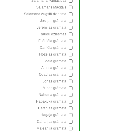
Salamana Pamācības
Salamans Mācītājs
Salamana Augstā dziesma
Jesajas grāmata
Jeremijas grāmata
Raudu dziesmas
Ecēhiēla grāmata
Daniēla grāmata
Hozejas grāmata
Joēla grāmata
Āmosa grāmata
Obadjas grāmata
Jonas grāmata
Mihas grāmata
Nahuma grāmata
Habakuka grāmata
Cefanjas grāmata
Hagaja grāmata
Caharijas grāmata
Maleahija grāmata