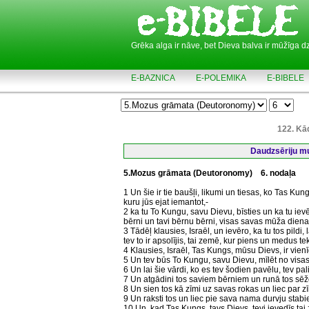
Grēka alga ir nāve, bet Dieva balva ir mūžīga d
E-BAZNICA
E-POLEMIKA
E-BIBELE
122. Kā
Daudzsēriju mul
5.Mozus grāmata (Deutoronomy)
6. nodaļa
1 Un šie ir tie baušļi, likumi un tiesas, ko Tas Kun
kuru jūs ejat iemantot,-
2 ka tu To Kungu, savu Dievu, bīsties un ka tu iev
bērni un tavi bērnu bērni, visas savas mūža dienas, 
3 Tādēļ klausies, Israēl, un ievēro, ka tu tos pildi, 
tev to ir apsolījis, tai zemē, kur piens un medus tek
4 Klausies, Israēl, Tas Kungs, mūsu Dievs, ir vien
5 Un tev būs To Kungu, savu Dievu, mīlēt no visas
6 Un lai šie vārdi, ko es tev šodien pavēlu, tev palie
7 Un atgādini tos saviem bērniem un runā tos sēžo
8 Un sien tos kā zīmi uz savas rokas un liec par zī
9 Un raksti tos un liec pie sava nama durvju stab
10 Un, kad Tas Kungs, tavs Dievs, tevi ievedīs ta