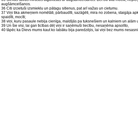
augšāmcelšanos.
36 Citi izcietuši izsmieklu un pātagu sitienus, pat arī važas un cietumu.
37 Viņi tika akmeņiem nomētāti, pārbaudīti, sazāģēti, mira no zobena, staigāja ap
spaidīti, mocīti;
38 viņi, kuru pasaule nebija cienīga, maldījās pa tuksnešiem un kalniem un alām
39 Un šie visi, lai gan ticības dēļ viņi ir saņēmuši liecību, nesaņēma apsolīto,
40 tāpēc ka Dievs mums kaut ko labāku bija paredzējis, lai viņi bez mums nesasni