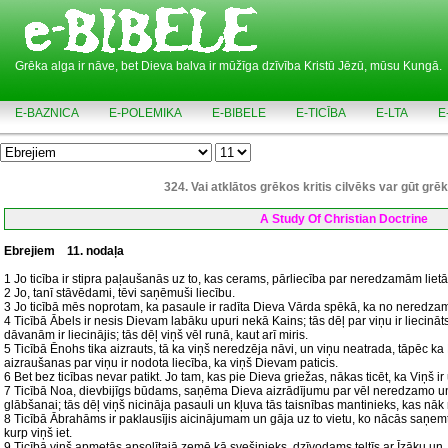
Grēka alga ir nāve, bet Dieva balva ir mūžīga dzīvība Kristū Jēzū, mūsu Kungā.
E-BAZNICA
E-POLEMIKA
E-BIBELE
E-TICĪBA
E-LTA
E
324. Vai atklātos grēkos kritis cilvēks var gūt gr
A Study Of Christian Doctrine
Ebrejiem
11. nodaļa
1 Jo ticība ir stipra paļaušanās uz to, kas cerams, pārliecība par neredzamām liet
2 Jo, tanī stāvēdami, tēvi saņēmuši liecību.
3 Jo ticībā mēs noprotam, ka pasaule ir radīta Dieva Vārda spēkā, ka no neredza
4 Ticībā Ābels ir nesis Dievam labāku upuri nekā Kains; tās dēļ par viņu ir liecināts,
dāvanām ir liecinājis; tās dēļ viņš vēl runā, kaut arī miris.
5 Ticībā Ēnohs tika aizrauts, tā ka viņš neredzēja nāvi, un viņu neatrada, tāpēc ka 
aizraušanas par viņu ir nodota liecība, ka viņš Dievam paticis.
6 Bet bez ticības nevar patikt. Jo tam, kas pie Dieva griežas, nākas ticēt, ka Viņš 
7 Ticībā Noa, dievbijīgs būdams, saņēma Dieva aizrādījumu par vēl neredzamo un
glābšanai; tās dēļ viņš nicināja pasauli un kļuva tās taisnības mantinieks, kas nāk 
8 Ticībā Ābrahāms ir paklausījis aicinājumam un gāja uz to vietu, ko nācās saņe
kurp viņš iet.
9 Ticībā viņš apmetās apsolītajā zemē kā svešinieks, dzīvodams teltīs ar Īzāku un