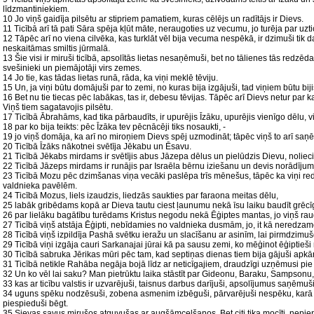
līdzmantiniekiem.
10 Jo viņš gaidīja pilsētu ar stipriem pamatiem, kuras cēlējs un radītājs ir Dievs.
11 Ticībā arī tā pati Sāra spēja kļūt māte, neraugoties uz vecumu, jo turēja par uz
12 Tāpēc arī no viena cilvēka, kas turklāt vēl bija vecuma nespēkā, ir dzimuši tik
neskaitāmas smiltis jūrmalā.
13 Šie visi ir miruši ticībā, apsolītās lietas nesaņēmuši, bet no tālienes tās redzēda
svešinieki un piemājotāji virs zemes.
14 Jo tie, kas tādas lietas runā, rāda, ka viņi meklē tēviju.
15 Un, ja viņi būtu domājuši par to zemi, no kuras bija izgājuši, tad viņiem būtu bijis
16 Bet nu tie tiecas pēc labākas, tas ir, debesu tēvijas. Tāpēc arī Dievs netur par 
Viņš tiem sagatavojis pilsētu.
17 Ticībā Ābrahāms, kad tika pārbaudīts, ir upurējis Īzāku, upurējis vienīgo dēlu, 
18 par ko bija teikts: pēc Īzāka tev pēcnācēji tiks nosaukti, -
19 jo viņš domāja, ka arī no miroņiem Dievs spēj uzmodināt; tāpēc viņš to arī saņē
20 Ticībā Īzāks nākotnei svētīja Jēkabu un Ēsavu.
21 Ticībā Jēkabs mirdams ir svētījis abus Jāzepa dēlus un pielūdzis Dievu, nolieci
22 Ticībā Jāzeps mirdams ir runājis par Israēla bērnu iziešanu un devis norādīju
23 Ticībā Mozu pēc dzimšanas viņa vecāki paslēpa trīs mēnešus, tāpēc ka viņi redz
valdnieka pavēlēm.
24 Ticībā Mozus, liels izaudzis, liedzās saukties par faraona meitas dēlu,
25 labāk gribēdams kopā ar Dieva tautu ciest ļaunumu nekā īsu laiku baudīt grēcīg
26 par lielāku bagātību turēdams Kristus negodu nekā Ēģiptes mantas, jo viņš rau
27 Ticībā viņš atstāja Ēģipti, nebīdamies no valdnieka dusmām, jo, it kā neredzam
28 Ticībā viņš izpildīja Pashā svētku ieražu un slacīšanu ar asinīm, lai pirmdzimušo
29 Ticībā viņi izgāja cauri Sarkanajai jūrai kā pa sausu zemi, ko mēģinot ēģiptieši 
30 Ticībā sabruka Jērikas mūri pēc tam, kad septiņas dienas tiem bija gājuši apkār
31 Ticībā netikle Rahāba negāja bojā līdz ar neticīgajiem, draudzīgi uzņēmusi pie 
32 Un ko vēl lai saku? Man pietrūktu laika stāstīt par Gideonu, Baraku, Sampsonu
33 kas ar ticību valstis ir uzvarējuši, taisnus darbus darījuši, apsolījumus saņēmuši
34 uguns spēku nodzēsuši, zobena asmenim izbēguši, pārvarējuši nespēku, karā st
piespieduši bēgt.
35 Sievas savus mirušos atguvušas ar augšāmcelšanos. Bet citi tika mocīti, nepi