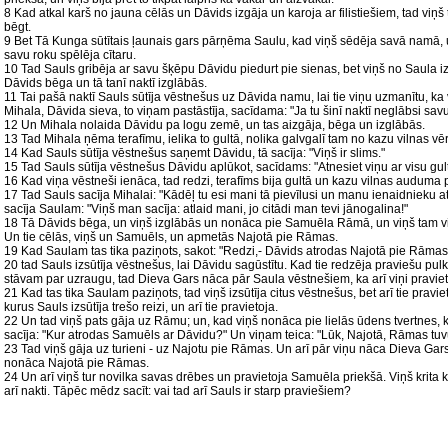
8 Kad atkal karš no jauna cēlās un Dāvids izgāja un karoja ar filistiešiem, tad viņš
bēgt.
9 Bet Tā Kunga sūtītais ļaunais gars pārņēma Saulu, kad viņš sēdēja savā namā, u
savu roku spēlēja cītaru.
10 Tad Sauls gribēja ar savu šķēpu Dāvidu piedurt pie sienas, bet viņš no Saula iz
Dāvids bēga un tā tanī naktī izglābās.
11 Tai pašā naktī Sauls sūtīja vēstnešus uz Dāvida namu, lai tie viņu uzmanītu, ka
Mihala, Dāvida sieva, to viņam pastāstīja, sacīdama: "Ja tu šinī naktī neglābsi savu dz
12 Un Mihala nolaida Dāvidu pa logu zemē, un tas aizgāja, bēga un izglābās.
13 Tad Mihala ņēma terafīmu, ielika to gultā, nolika galvgalī tam no kazu vilnas vē
14 Kad Sauls sūtīja vēstnešus saņemt Dāvidu, tā sacīja: "Viņš ir slims."
15 Tad Sauls sūtīja vēstnešus Dāvidu aplūkot, sacīdams: "Atnesiet viņu ar visu gul
16 Kad viņa vēstneši ienāca, tad redzi, terafīms bija gultā un kazu vilnas auduma pā
17 Tad Sauls sacīja Mihalai: "Kādēļ tu esi mani tā pievīlusi un manu ienaidnieku at
sacīja Saulam: "Viņš man sacīja: atlaid mani, jo citādi man tevi jānogalina!"
18 Tā Dāvids bēga, un viņš izglābās un nonāca pie Samuēla Rāmā, un viņš tam visu 
Un tie cēlās, viņš un Samuēls, un apmetās Najotā pie Rāmas.
19 Kad Saulam tas tika paziņots, sakot: "Redzi,- Dāvids atrodas Najotā pie Rāmas,
20 tad Sauls izsūtīja vēstnešus, lai Dāvidu sagūstītu. Kad tie redzēja praviešu p
stāvam par uzraugu, tad Dieva Gars nāca pār Saula vēstnešiem, ka arī viņi praviet
21 Kad tas tika Saulam paziņots, tad viņš izsūtīja citus vēstnešus, bet arī tie pravi
kurus Sauls izsūtīja trešo reizi, un arī tie pravietoja.
22 Un tad viņš pats gāja uz Rāmu; un, kad viņš nonāca pie lielās ūdens tvertnes, k
sacīja: "Kur atrodas Samuēls ar Dāvidu?" Un viņam teica: "Lūk, Najotā, Rāmas tu
23 Tad viņš gāja uz turieni - uz Najotu pie Rāmas. Un arī pār viņu nāca Dieva Gars,
nonāca Najotā pie Rāmas.
24 Un arī viņš tur novilka savas drēbes un pravietoja Samuēla priekšā. Viņš krita 
arī nakti. Tāpēc mēdz sacīt: vai tad arī Sauls ir starp praviešiem?