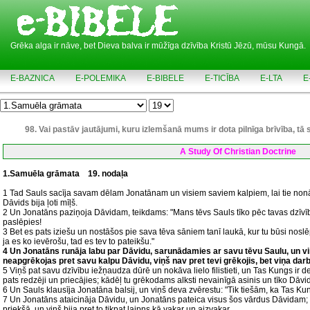
Grēka alga ir nāve, bet Dieva balva ir mūžīga dzīvība Kristū Jēzū, mūsu Kungā.
E-BAZNICA
E-POLEMIKA
E-BIBELE
E-TICĪBA
E-LTA
E
98. Vai pastāv jautājumi, kuru izlemšanā mums ir dota pilnīga brīvība, t
A Study Of Christian Doctrine
1.Samuēla grāmata
19. nodaļa
1 Tad Sauls sacīja savam dēlam Jonatānam un visiem saviem kalpiem, lai tie no
Dāvids bija ļoti mīļš.
2 Un Jonatāns paziņoja Dāvidam, teikdams: "Mans tēvs Sauls tīko pēc tavas dzīvības
paslēpies!
3 Bet es pats iziešu un nostāšos pie sava tēva sāniem tanī laukā, kur tu būsi noslē
ja es ko ievērošu, tad es tev to pateikšu."
4 Un Jonatāns runāja labu par Dāvidu, sarunādamies ar savu tēvu Saulu, un viņš
neapgrēkojas pret savu kalpu Dāvidu, viņš nav pret tevi grēkojis, bet viņa darbīb
5 Viņš pat savu dzīvību iežņaudza dūrē un nokāva lielo filistieti, un Tas Kungs ir d
pats redzēji un priecājies; kādēļ tu grēkodams alksti nevainīgā asinis un tīko Dā
6 Un Sauls klausīja Jonatāna balsij, un viņš deva zvērestu: "Tik tiešām, ka Tas Ku
7 Un Jonatāns ataicināja Dāvidu, un Jonatāns pateica visus šos vārdus Dāvidam
priekšā, un viņš bija pret to tikpat laipns kā vakar un aizvakar.