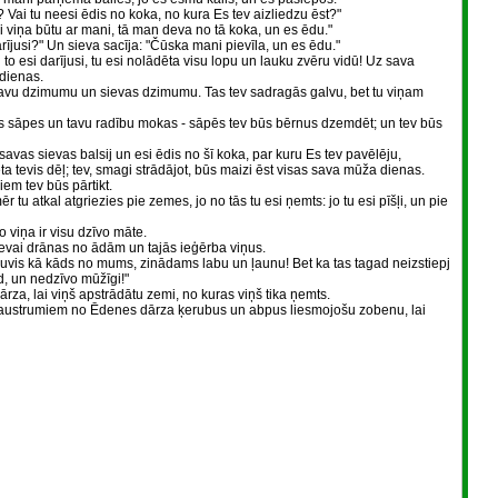
ls? Vai tu neesi ēdis no koka, no kura Es tev aizliedzu ēst?"
ai viņa būtu ar mani, tā man deva no tā koka, un es ēdu."
rījusi?" Un sieva sacīja: "Čūska mani pievīla, un es ēdu."
to esi darījusi, tu esi nolādēta visu lopu un lauku zvēru vidū! Uz sava
 dienas.
p tavu dzimumu un sievas dzimumu. Tas tev sadragās galvu, bet tu viņam
as sāpes un tavu radību mokas - sāpēs tev būs bērnus dzemdēt; un tev būs
 savas sievas balsij un esi ēdis no šī koka, par kuru Es tev pavēlēju,
ta tevis dēļ; tev, smagi strādājot, būs maizi ēst visas sava mūža dienas.
em tev būs pārtikt.
 tu atkal atgriezies pie zemes, jo no tās tu esi ņemts: jo tu esi pīšļi, un pie
 viņa ir visu dzīvo māte.
evai drānas no ādām un tajās ieģērba viņus.
kļuvis kā kāds no mums, zinādams labu un ļaunu! Bet ka tas tagad neizstiepj
, un nedzīvo mūžīgi!"
rza, lai viņš apstrādātu zemi, no kuras viņš tika ņemts.
uz austrumiem no Ēdenes dārza ķerubus un abpus liesmojošu zobenu, lai