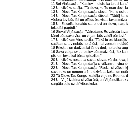
11 Bet Viņš sacīja: "Kas tev ir teicis, ka tu esi kai
12 Un cilvēks sacīja: "Tā sieva, ko Tu man devi, l
13 Un Dievs Tas Kungs sacīja sievai: "Ko tu esi da
14 Un Dievs Tas Kungs sacīja čūskai: "Tādēļ ka tu 
vēdera tev būs līst un pīšļus ēst visas tavas mūža
15 Un Es celšu ienaidu starp tevi un sievu, star
iekodīsi papēdī."
16 Sievai Viņš sacīja: "Vairodams Es vairošu tav
kārot pēc sava vīra, un viņam būs valdīt pār tevi."
17 Un cilvēkam Viņš sacīja: "Tā kā tu esi klausījis
sacīdams: tev nebūs no tā ēst, - lai zeme ir nolādē
18 Ērkšķus un dadžus lai tā tev dod, no lauka augi
19 Sava vaiga sviedros tev būs maizi ēst, līdz kamēr
pīšļiem tev atkal būs atgriezties."
20 Un cilvēks nosauca savas sievas vārdu: Ieva, jo
21 Un Dievs Tas Kungs darīja cilvēkam un viņa si
22 Un Dievs Tas Kungs sacīja: "Redzi, cilvēks ir 
savu roku un neņem arī no dzīvības koka, un neēd
23 Tā Dievs Tas Kungs izraidīja viņu no Ēdenes dā
24 Un Viņš izdzina cilvēku ārā; un Viņš nolika 
sargātu ceļu uz dzīvības koku.