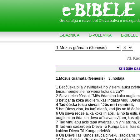
Grēka alga ir nāve, bet Dieva balva ir mūžīga d
E-BAZNICA
E-POLEMIKA
E-BIBELE
73. Kad
kristīgie p
1.Mozus grāmata (Genesis)
3. nodaļa
1 Bet čūska bija visviltīgākā no visiem lauku zvēri
teicis: neēdiet ne no viena koka dārzā?"
2 Sieva teica čūskai: "Mēs ēdam no koku augļiem
3 bet par tā koka augļiem, kas ir dārza vidū, Dievs t
4 Tad čūska teica sievai: "Jūs mirt nemirsit,
5 bet Dievs zina, ka tanī dienā, kad jūs no tā ēdīsi
6 Un sieva redzēja, ka koks ir labs, lai no tā ēst
augļiem un ēda, un deva arī savam vīram, kas bija
7 Tad viņu abu acis tapa atvērtas, un viņi atzina, ka
8 Tad viņi sadzirdēja Dieva Tā Kunga balsi, kas d
kokiem Dieva Tā Kunga priekšā.
9 Un Dievs Tas Kungs sauca cilvēku, sacīdams: "K
10 Tas atbildēja: "Es dzirdēju Tavu balsi dārzā, u