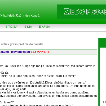
zīvība Kristū Jēzū, mūsu Kungā.
E-TICĪBA
E-LTA
E-AFIŠA
 notiek grēks pret piekto bausli?
asākumi
-
pievieno savu
BEZ MAKSAS
em, ko Dievs Tas Kungs bija radījis. Tā teica sievai: "Vai tad tiešām Dievs ir
 dārzā,
eicis: no tā jums nebūs ēst, nedz to aiztikt, citādi jūs mirsit."
t, jūsu acis atvērsies un jūs būsit kā Dievs, zinādami labu un ļaunu."
u, un ka tas jo tīkams acīm un iekārojams, ka dara gudru. Un viņa ņēma no tā
 ar viņu, un viņš ēda.
 viņi bija kaili, un viņi savija vīģes lapas un taisīja sev gurnu apsējus.
ārzā staigāja dienas vēsumā; tad cilvēks un viņa sieva paslēpās starp dārza
ur tu esi?"
1.
n mani pārņēma bailes, jo es esmu kails, un es paslēpos."