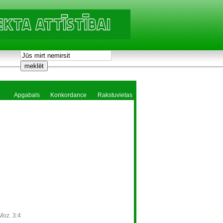
Apgabals
Konkordance
Rakstuvietas
Moz. 3:4