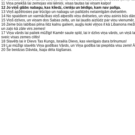
11 Viņa priekšā lai zemojas visi ķēniņi, visas tautas lai viņam kalpo!
12 Jo viņš glābs nabagu, kas kliedz, cietēju un bēdīgo, kam nav palīga.
13 Viņš apžēlosies par trūcīgo un nabagu un palīdzēs nelaimīgām dvēselēm.
14 No spaidiem un varmācības viņš atpestīs viņu dvēseles, un viņu asinis būs dār
15 Viņš dzīvos, un viņam dos Sabas zeltu, un lai ļaudis aizlūdz par viņu vienumēr, a
16 Zeme būs labības pilna līdz kalnu galiem, augļu koki viļņos it kā Libanona meži, u
un zaļo kā zāle virs zemes!
17 Viņa vārds lai paliek mūžīgi! Kamēr saule spīd, lai ir dzīvs viņa vārds, un viņā la
sveic visas zemes ciltis!
18 Slavēts lai ir Dievs Tas Kungs, Israēla Dievs, kas vienīgais dara brīnumus!
19 Lai mūžīgi slavēts Viņa godības Vārds, un Viņa godība lai piepilda visu zemi!
20 Še beidzas Dāvida, Isaja dēla lūgšanas.