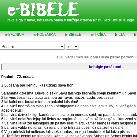
Grēka alga ir nāve, bet Dieva balva ir mūžīga dzīvība Kristū Jēzū, mūsu Kungā.
E-BAZNICA
E-POLEMIKA
E-BIBELE
E-TICĪBA
E-LTA
E
154. Kādēļ mēs saucam Dieva pirmo personu 
kristīgie pasākumi
Psalmi
72. nodaļa
1 Lūgšana par ķēniņu, kas uzkāpj savā tronī
Salamana dziesma. Dievs, piešķir Savu taisnīgo tiesneša spēju ķēniņam un Savu
2 lai viņš tiesā Tavu tautu taisnībā un Tavus mazos ļaudis pēc tiesas,
3 lai kalni nes tautai mieru un pakalni taisnību!
4 Lai viņš nodrošina taisnu tiesu bēdīgajiem un nospiestajiem tautā, lai viņš gādā 
apspiedējus!
5 Lai viņš dzīvo tik ilgi, kamēr saule staro un mēness spīd, no paaudzes uz paaudz
6 Lai viņš nolaižas lejup kā lietus uz nopļautām pļavām, kā lietusgāze, kas zemi sl
7 Lai viņa laikā zeļ taisnīgais un pastāv liels miers, kamēr mēness vairs nespīdēs!
8 Lai viņš valda no jūras līdz jūrai un no Eifratas upes līdz pat zemes galiem!
9 Viņa priekšā lai noliecas tuksneša tautas, un viņa ienaidnieki lai laiza pīšļus.
10 Taršišas ķēniņi un jūras salu ķēniņi lai nes dāvanas; Sabas un Šebas ķēniņi l