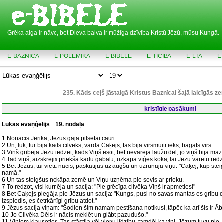
Grēka alga ir nāve, bet Dieva balva ir mūžīga dzīvība Kristū Jēzū, mūsu Kungā.
E-BAZNICA
E-POLEMIKA
E-BIBELE
E-TICĪBA
E-LTA
E
235. Kāds ceļš jāstaigā Kristus Baznīcai šajā laicīgās
kristīgie pasākumi
Lūkas evaņģēlijs
19. nodaļa
1 Nonācis Jērikā, Jēzus gāja pilsētai cauri.
2 Un, lūk, tur bija kāds cilvēks, vārdā Caķejs, tas bija virsmuitnieks, bagāts vīrs.
3 Viņš gribēja Jēzu redzēt, kāds Viņš esot, bet nevarēja ļaužu dēļ, jo viņš bija m
4 Tad viņš, aizskrējis priekšā kādu gabalu, uzkāpa vīģes kokā, lai Jēzu varētu redzē
5 Bet Jēzus, tai vietā nācis, paskatījās uz augšu un uzrunāja viņu: "Caķej, kāp st
namā."
6 Un tas steigšus nokāpa zemē un Viņu uzņēma pie sevis ar prieku.
7 To redzot, visi kurnēja un sacīja: "Pie grēcīga cilvēka Viņš ir apmeties!"
8 Bet Caķejs piegāja pie Jēzus un sacīja: "Kungs, pusi no savas mantas es gribu 
izspiedis, es četrkārtīgi gribu atdot."
9 Jēzus sacīja viņam: "Šodien šim namam pestīšana notikusi, tāpēc ka arī šis ir Ā
10 Jo Cilvēka Dēls ir nācis meklēt un glābt pazudušo."
11 Viņiem klausoties, Tas stāstīja vēl vienu līdzību, tamdēļ ka viņi, Jēzum tuvu pi