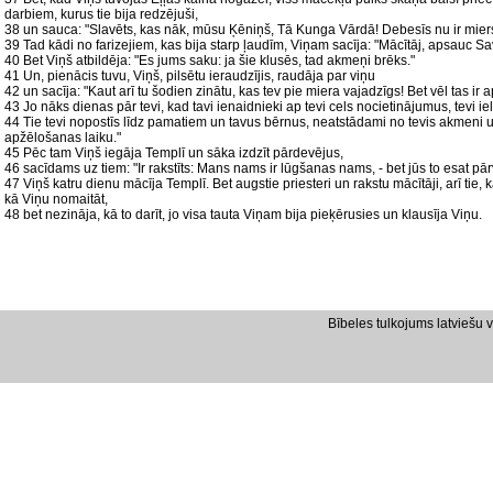
darbiem, kurus tie bija redzējuši,
38 un sauca: "Slavēts, kas nāk, mūsu Ķēniņš, Tā Kunga Vārdā! Debesīs nu ir miers
39 Tad kādi no farizejiem, kas bija starp ļaudīm, Viņam sacīja: "Mācītāj, apsauc S
40 Bet Viņš atbildēja: "Es jums saku: ja šie klusēs, tad akmeņi brēks."
41 Un, pienācis tuvu, Viņš, pilsētu ieraudzījis, raudāja par viņu
42 un sacīja: "Kaut arī tu šodien zinātu, kas tev pie miera vajadzīgs! Bet vēl tas ir
43 Jo nāks dienas pār tevi, kad tavi ienaidnieki ap tevi cels nocietinājumus, tevi 
44 Tie tevi nopostīs līdz pamatiem un tavus bērnus, neatstādami no tevis akmeni 
apžēlošanas laiku."
45 Pēc tam Viņš iegāja Templī un sāka izdzīt pārdevējus,
46 sacīdams uz tiem: "Ir rakstīts: Mans nams ir lūgšanas nams, - bet jūs to esat pārv
47 Viņš katru dienu mācīja Templī. Bet augstie priesteri un rakstu mācītāji, arī tie,
kā Viņu nomaitāt,
48 bet nezināja, kā to darīt, jo visa tauta Viņam bija pieķērusies un klausīja Viņu.
Bībeles tulkojums latviešu 