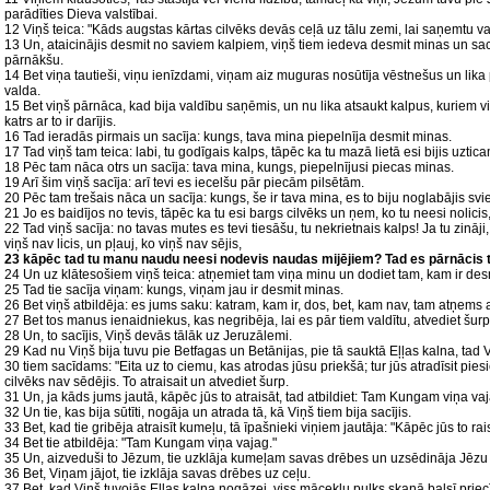
parādīties Dieva valstībai.
12 Viņš teica: "Kāds augstas kārtas cilvēks devās ceļā uz tālu zemi, lai saņemtu v
13 Un, ataicinājis desmit no saviem kalpiem, viņš tiem iedeva desmit minas un sacī
pārnākšu.
14 Bet viņa tautieši, viņu ienīzdami, viņam aiz muguras nosūtīja vēstnešus un lik
valda.
15 Bet viņš pārnāca, kad bija valdību saņēmis, un nu lika atsaukt kalpus, kuriem viņ
katrs ar to ir darījis.
16 Tad ieradās pirmais un sacīja: kungs, tava mina piepelnīja desmit minas.
17 Tad viņš tam teica: labi, tu godīgais kalps, tāpēc ka tu mazā lietā esi bijis uzti
18 Pēc tam nāca otrs un sacīja: tava mina, kungs, piepelnījusi piecas minas.
19 Arī šim viņš sacīja: arī tevi es iecelšu pār piecām pilsētām.
20 Pēc tam trešais nāca un sacīja: kungs, še ir tava mina, es to biju noglabājis svi
21 Jo es baidījos no tevis, tāpēc ka tu esi bargs cilvēks un ņem, ko tu neesi nolicis, 
22 Tad viņš sacīja: no tavas mutes es tevi tiesāšu, tu nekrietnais kalps! Ja tu zināj
viņš nav licis, un pļauj, ko viņš nav sējis,
23 kāpēc tad tu manu naudu neesi nodevis naudas mijējiem? Tad es pārnācis t
24 Un uz klātesošiem viņš teica: atņemiet tam viņa minu un dodiet tam, kam ir des
25 Tad tie sacīja viņam: kungs, viņam jau ir desmit minas.
26 Bet viņš atbildēja: es jums saku: katram, kam ir, dos, bet, kam nav, tam atņems ar
27 Bet tos manus ienaidniekus, kas negribēja, lai es pār tiem valdītu, atvediet šur
28 Un, to sacījis, Viņš devās tālāk uz Jeruzālemi.
29 Kad nu Viņš bija tuvu pie Betfagas un Betānijas, pie tā sauktā Eļļas kalna, tad
30 tiem sacīdams: "Eita uz to ciemu, kas atrodas jūsu priekšā; tur jūs atradīsit pie
cilvēks nav sēdējis. To atraisait un atvediet šurp.
31 Un, ja kāds jums jautā, kāpēc jūs to atraisāt, tad atbildiet: Tam Kungam viņa vaj
32 Un tie, kas bija sūtīti, nogāja un atrada tā, kā Viņš tiem bija sacījis.
33 Bet, kad tie gribēja atraisīt kumeļu, tā īpašnieki viņiem jautāja: "Kāpēc jūs to rai
34 Bet tie atbildēja: "Tam Kungam viņa vajag."
35 Un, aizveduši to Jēzum, tie uzklāja kumeļam savas drēbes un uzsēdināja Jēzu 
36 Bet, Viņam jājot, tie izklāja savas drēbes uz ceļu.
37 Bet, kad Viņš tuvojās Eļļas kalna nogāzei, viss mācekļu pulks skaņā balsī prie