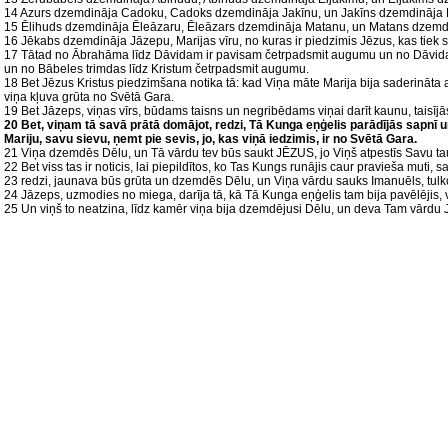
14 Azurs dzemdināja Cadoku, Cadoks dzemdināja Jakīnu, un Jakīns dzemdināja 
15 Ēlihuds dzemdināja Ēleāzaru, Ēleāzars dzemdināja Matanu, un Matans dzemd
16 Jēkabs dzemdināja Jāzepu, Marijas vīru, no kuras ir piedzimis Jēzus, kas tiek s
17 Tātad no Ābrahāma līdz Dāvidam ir pavisam četrpadsmit augumu un no Dāvida
un no Bābeles trimdas līdz Kristum četrpadsmit augumu.
18 Bet Jēzus Kristus piedzimšana notika tā: kad Viņa māte Marija bija saderināta a
viņa kļuva grūta no Svētā Gara.
19 Bet Jāzeps, viņas vīrs, būdams taisns un negribēdams viņai darīt kaunu, taisījās
20 Bet, viņam tā savā prātā domājot, redzi, Tā Kunga eņģelis parādījās sapnī un
Mariju, savu sievu, ņemt pie sevis, jo, kas viņā iedzimis, ir no Svētā Gara.
21 Viņa dzemdēs Dēlu, un Tā vārdu tev būs saukt JĒZUS, jo Viņš atpestīs Savu ta
22 Bet viss tas ir noticis, lai piepildītos, ko Tas Kungs runājis caur pravieša muti, 
23 redzi, jaunava būs grūta un dzemdēs Dēlu, un Viņa vārdu sauks Imanuēls, tul
24 Jāzeps, uzmodies no miega, darīja tā, kā Tā Kunga eņģelis tam bija pavēlējis, 
25 Un viņš to neatzina, līdz kamēr viņa bija dzemdējusi Dēlu, un deva Tam vārdu 