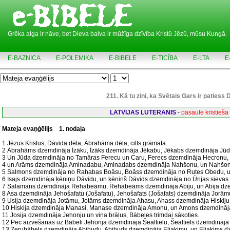
Grēka alga ir nāve, bet Dieva balva ir mūžīga dzīvība Kristū Jēzū, mūsu Kungā.
E-BAZNICA
E-POLEMIKA
E-BIBELE
E-TICĪBA
E-LTA
E
211. Kā tu zini, ka Svētais Gars ir patiess
LATVIJAS LUTERANIS
-
pasaule kristieša
Mateja evaņģēlijs
1. nodaļa
1 Jēzus Kristus, Dāvida dēla, Ābrahāma dēla, cilts grāmata.
2 Ābrahāms dzemdināja Īzāku, Īzāks dzemdināja Jēkabu, Jēkabs dzemdināja Jūdu
3 Un Jūda dzemdināja no Tamāras Ferecu un Caru, Ferecs dzemdināja Hecronu,
4 un Arāms dzemdināja Aminadabu, Aminadabs dzemdināja Nahšonu, un Nahšo
5 Salmons dzemdināja no Rahabas Boāsu, Boāss dzemdināja no Rutes Obedu, u
6 Isajs dzemdināja ķēniņu Dāvidu, un ķēniņš Dāvids dzemdināja no Ūrijas sieva
7 Salamans dzemdināja Rehabeāmu, Rehabeāms dzemdināja Abiju, un Abija dze
8 Asa dzemdināja Jehošafatu (Jošafatu), Jehošafats (Jošafats) dzemdināja Jorām
9 Usija dzemdināja Jotāmu, Jotāms dzemdināja Ahasu, Ahass dzemdināja Hiskiju
10 Hiskija dzemdināja Manasi, Manase dzemdināja Amonu, un Amons dzemdināja
11 Josija dzemdināja Jehonju un viņa brāļus, Bābeles trimdai sākoties.
12 Pēc aizvešanas uz Bābeli Jehonja dzemdināja Šealtiēlu, Šealtiēls dzemdināja
13 Zerubābels dzemdināja Abihudu, Abihuds dzemdināja Eljakimu, un Eljakims d