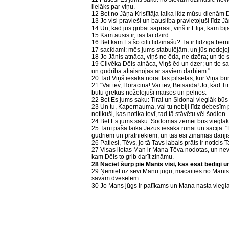
lielāks par viņu.
12 Bet no Jāņa Kristītāja laika līdz mūsu dienām D
13 Jo visi pravieši un bauslība pravietojuši līdz J
14 Un, kad jūs gribat saprast, viņš ir Ēlija, kam bij
15 Kam ausis ir, tas lai dzird.
16 Bet kam Es šo cilti līdzināšu? Tā ir līdzīga b
17 sacīdami: mēs jums stabulējām, un jūs nedejo
18 Jo Jānis atnāca, viņš ne ēda, ne dzēra; un tie 
19 Cilvēka Dēls atnāca, Viņš ēd un dzer; un tie sa
un gudrība attaisnojas ar saviem darbiem."
20 Tad Viņš iesāka norāt tās pilsētas, kur Viņa brī
21 "Vai tev, Horacina! Vai tev, Betsaida! Jo, kad Ti
būtu grēkus nožēlojuši maisos un pelnos.
22 Bet Es jums saku: Tirai un Sidonai vieglāk bū
23 Un tu, Kapernauma, vai tu nebiji līdz debesīm p
notikuši, kas notika tevī, tad tā stāvētu vēl šodien.
24 Bet Es jums saku: Sodomas zemei būs vieglāk t
25 Tanī pašā laikā Jēzus iesāka runāt un sacīja: 
gudriem un prātniekiem, un tās esi zināmas darīji
26 Patiesi, Tēvs, jo tā Tavs labais prāts ir noticis 
27 Visas lietas Man ir Mana Tēva nodotas, un nev
kam Dēls to grib darīt zināmu.
28 Nāciet šurp pie Manis visi, kas esat bēdīgi un 
29 Ņemiet uz sevi Manu jūgu, mācaities no Manis, 
savām dvēselēm.
30 Jo Mans jūgs ir patīkams un Mana nasta viegla