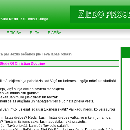
zīvība Kristū Jēzū, mūsu Kungā.
E-TICĪBA
E-LTA
E-AFIŠA
ca par Jēzus sēšanos pie Tēva labās rokas?
Study Of Christian Doctrine
 mācekļiem bija pabeidzis, tad Viņš no turienes aizgāja mācīt un sludināt
ēja, viņš sūtīja divi no saviem mācekļiem
jeb vai mums citu gaidīt?"
akait Jānim, ko jūs dzirdat un redzat:
ird, miroņi ceļas augšām un nabagiem tiek sludināta prieka vēsts.
 Jāni: "Ko jūs esat izgājuši tuksnesī skatīt? Vai kādu niedri, ko vējš šurpu
u mīkstās drēbēs? Redzi, kas mīkstas drēbes valkā, tie ir ķēniņu namos.
ti? Tiešām, Es jums saku, tas ir augstāks nekā pravietis.
eņģeli Tavā priekšā, kam būs Tev ceļu sataisīt. -
s nav cēlies lielāks par Jāni Kristītāju; bet mazākais Debesu valstībā ir