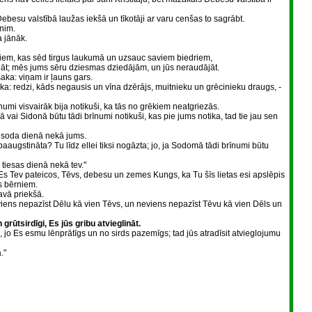
ebesu valstībā laužas iekšā un tīkotāji ar varu cenšas to sagrābt.
ānim.
a jānāk.
ērniem, kas sēd tirgus laukumā un uzsauc saviem biedriem,
jāt; mēs jums sēru dziesmas dziedājām, un jūs neraudājāt.
saka: viņam ir ļauns gars.
ka: redzi, kāds negausis un vīna dzērājs, muitnieku un grēcinieku draugs, -
numi visvairāk bija notikuši, ka tās no grēkiem neatgriezās.
rā vai Sidonā būtu tādi brīnumi notikuši, kas pie jums notika, tad tie jau sen
s soda dienā nekā jums.
aaugstināta? Tu līdz ellei tiksi nogāzta; jo, ja Sodomā tādi brīnumi būtu
iesas dienā nekā tev."
"Es Tev pateicos, Tēvs, debesu un zemes Kungs, ka Tu šīs lietas esi apslēpis
s bērniem.
Tavā priekšā.
iens nepazīst Dēlu kā vien Tēvs, un neviens nepazīst Tēvu kā vien Dēls un
grūtsirdīgi, Es jūs gribu atvieglināt.
jo Es esmu lēnprātīgs un no sirds pazemīgs; tad jūs atradīsit atvieglojumu
."