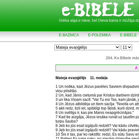
Grēka alga ir nāve, bet Dieva balva ir mūžīga d
E-BAZNICA
E-POLEMIKA
E-BIBELE
204. Ko Bībele mā
A 
Mateja evaņģēlijs
11. nodaļa
1 Un notika, kad Jēzus pavēles Saviem divpadsmit
viņu pilsētās.
2 Un, kad Jānis cietumā par Kristus darbiem dzird
3 un lika Viņam sacīt: "Vai Tu esi Tas, kam jānāk, 
4 Un Jēzus atbildēja un tiem sacīja: "Noeita un ats
5 akli redz, tizli iet, spitālīgi top šķīsti, kurli dz
6 Un svētīgs ir, kas pie Manis neapgrēcinājas."
7 Kad tie aizgāja, Jēzus iesāka runāt uz ļaudīm par
turpu šauba?
8 Jeb ko jūs esat izgājuši redzēt? Vai kādu cilvēk
9 Jeb ko jūs esat izgājuši redzēt? Vai kādu pravie
10 Šis ir tas, par ko rakstīts: redzi, Es sūtu Savu 
11 Patiesi Es jums saku: no sievām dzimušie nevien