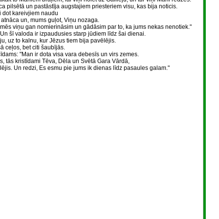
a pilsētā un pastāstīja augstajiem priesteriem visu, kas bija noticis.
i dot kareivjiem naudu
ī atnāca un, mums guļot, Viņu nozaga.
 mēs viņu gan nomierināsim un gādāsim par to, ka jums nekas nenotiek."
Un šī valoda ir izpaudusies starp jūdiem līdz šai dienai.
, uz to kalnu, kur Jēzus tiem bija pavēlējis.
ā ceļos, bet citi šaubījās.
īdams: "Man ir dota visa vara debesīs un virs zemes.
s, tās kristīdami Tēva, Dēla un Svētā Gara Vārdā,
ējis. Un redzi, Es esmu pie jums ik dienas līdz pasaules galam."