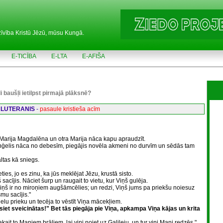
zīvība Kristū Jēzū, mūsu Kungā.
E-TICĪBA
E-LTA
E-AFIŠA
i baušļi ietilpst pirmajā plāksnē?
 LUTERANIS
-
pasaule kristieša acīm
 Marija Magdalēna un otra Marija nāca kapu apraudzīt.
 eņģelis nāca no debesīm, piegājis novēla akmeni no durvīm un sēdās tam
ltas kā sniegs.
ies, jo es zinu, ka jūs meklējat Jēzu, krustā sisto.
sacījis. Nāciet šurp un raugait to vietu, kur Viņš gulēja.
iņš ir no miroņiem augšāmcēlies; un redzi, Viņš jums pa priekšu noiesuz
smu sacījis."
ielu prieku un tecēja to vēstīt Viņa mācekļiem.
siet sveicinātas!" Bet tās piegāja pie Viņa, apkampa Viņa kājas un krita
kait to Maniem brāļiem, lai viņi noiet uz Galileju, un tur viņi Mani redzēs."