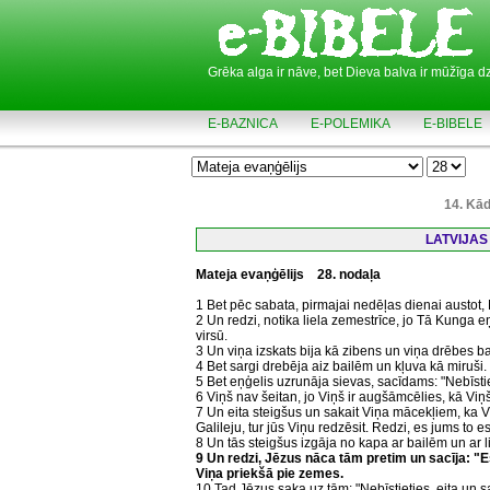
Grēka alga ir nāve, bet Dieva balva ir mūžīga d
E-BAZNICA
E-POLEMIKA
E-BIBELE
14. Kād
LATVIJAS
Mateja evaņģēlijs
28. nodaļa
1 Bet pēc sabata, pirmajai nedēļas dienai austot,
2 Un redzi, notika liela zemestrīce, jo Tā Kunga
virsū.
3 Un viņa izskats bija kā zibens un viņa drēbes ba
4 Bet sargi drebēja aiz bailēm un kļuva kā miruši.
5 Bet eņģelis uzrunāja sievas, sacīdams: "Nebīstiet
6 Viņš nav šeitan, jo Viņš ir augšāmcēlies, kā Viņš 
7 Un eita steigšus un sakait Viņa mācekļiem, ka V
Galileju, tur jūs Viņu redzēsit. Redzi, es jums to e
8 Un tās steigšus izgāja no kapa ar bailēm un ar l
9 Un redzi, Jēzus nāca tām pretim un sacīja: "E
Viņa priekšā pie zemes.
10 Tad Jēzus saka uz tām: "Nebīstieties, eita un sa