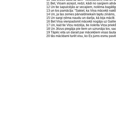
11 Bet, Viņam aizejot, redzi, kādi no sargiem atnāc
12 Un tie sapulcējās ar vecajiem, nolēma bagātīg
13 un tos pamācīja: "Sakiet, ka Viņa mācekļi nakt
14 Un, ja tas zemes pārvaldniekam taptu zināms,
15 Un sargi ņēma naudu un darīja, kā bija mācīti. 
16 Bet Viņa vienpadsmit mācekļi nogāja uz Galileju
17 Un, kad tie Viņu redzēja, tie nokrita Viņa priekš
18 Un Jēzus piegāja pie tiem un uzrunāja tos, sac
19 Tāpēc eita un darait par mācekļiem visas tauta
20 tās mācīdami turēt visu, ko Es jums esmu pavēl