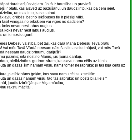
 tāpat darait arī jūs viņiem. Jo tā ir bauslība un pravieši.
ceļš ir plats, kas aizved uz pazušanu, un daudz ir to, kas pa tiem ieiet.
dzīvību, un maz ir to, kas to atrod.
 avju drēbēs, bet no iekšpuses tie ir plēsīgi vilki.
r lasīt vīnogas no ērkšķiem vai vīģes no dadžiem?
s koks nevar nest labus augļus.
ga koks nevar nest labus augļus.
ts un iemests ugunī.
 ieies Debesu valstībā, bet tas, kas dara Mana Debesu Tēva prātu.
s! Vai mēs Tavā Vārdā neesam nākošas lietas sludinājuši, vai mēs Tavā
rdā neesam daudz brīnumu darījuši?
 pazinis; eita nost no Manis, jūs ļauna darītāji.
dara, pielīdzināms gudram vīram, kas savu namu cēlis uz klints.
i pūta un gāzās šim namam virsū, nams tomēr nesabruka; jo tas bija celts uz
ara, pielīdzināms ģeķim, kas savu namu cēlis uz smiltīm.
pūta un gāzās namam virsū, tad tas sabruka; un posts bija liels."
nāt, ļaudis izbrīnījās par Viņa mācību,
iņu rakstu mācītāji.