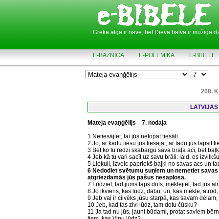
Grēka alga ir nāve, bet Dieva balva ir mūžīga d
E-BAZNICA
E-POLEMIKA
E-BIBELE
208. K
LATVIJAS
Mateja evaņģēlijs
7. nodaļa
1 Netiesājiet, lai jūs netopat tiesāti.
2 Jo, ar kādu tiesu jūs tiesājat, ar tādu jūs tapsit 
3 Bet ko tu redzi skabargu sava brāļa acī, bet baļ
4 Jeb kā tu vari sacīt uz savu brāli: laid, es izvil
5 Liekuli, izvelc papriekš baļķi no savas acs un ta
6 Nedodiet svētumu suņiem un nemetiet savas 
atgriezdamās jūs pašus nesaplosa.
7 Lūdziet, tad jums taps dots; meklējiet, tad jūs atr
8 Jo ikviens, kas lūdz, dabū, un, kas meklē, atrod,
9 Jeb vai ir cilvēks jūsu starpā, kas savam dēlam,
10 Jeb, kad tas zivi lūdz, tam dotu čūsku?
11 Ja tad nu jūs, ļauni būdami, protat saviem bē
tiem, kas Viņu lūdz?