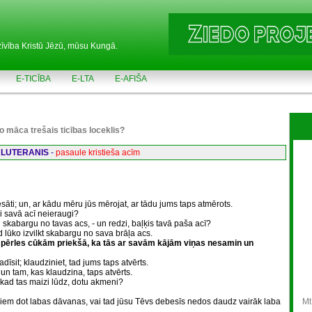
zīvība Kristū Jēzū, mūsu Kungā.
E-TICĪBA
E-LTA
E-AFIŠA
o māca trešais ticības loceklis?
 LUTERANIS
-
pasaule kristieša acīm
tiesāti; un, ar kādu mēru jūs mērojat, ar tādu jums taps atmērots.
ķi savā acī neieraugi?
kšu skabargu no tavas acs, - un redzi, baļķis tavā paša acī?
d lūko izvilkt skabargu no sava brāļa acs.
pērles cūkām priekšā, ka tās ar savām kājām viņas nesamin un
adīsit; klaudziniet, tad jums taps atvērts.
 un tam, kas klaudzina, taps atvērts.
 kad tas maizi lūdz, dotu akmeni?
rniem dot labas dāvanas, vai tad jūsu Tēvs debesīs nedos daudz vairāk laba
Mt