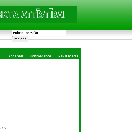
Apgabals
Konkordance
Rakstuvietas
. 7:6