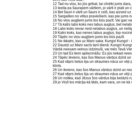
12 Tad nu visu, ko jūs gribat, lai cilvēki jums dara,
13 Ieeita pa šaurajiem vārtiem, jo vārti ir plati un 
14 Bet šauri ir vārti un šaurs ir ceļš, kas aizved uz 
15 Sargaities no viltus praviešiem, kas pie jums nāk
16 No viņu augļiem jums tos būs pazīt. Vai gan va
17 Tā katrs labs koks nes labus augļus, bet nelab
18 Labs koks nevar nest nelabus augļus, un nelā
19 Katrs koks, kas nenes labus augļus, top nocirs
20 Tāpēc no viņu augļiem jums tos būs pazīt.
21 Ne ikkatrs, kas uz Mani saka: Kungs! Kungs! -
22 Daudzi uz Mani sacīs tanī dienā: Kungs! Kung
Vārdā neesam velnus izdzinuši, vai mēs Tavā Vā
23 Un tad Es tiem apliecināšu: Es jūs nekad neesmu
24 Tāpēc ikviens, kas šos Manus vārdus dzird un 
25 Kad stiprs lietus lija un straumes nāca un vēj
klints.
26 Un ikviens, kas šos Manus vārdus dzird un ned
27 Kad stiprs lietus lija un straumes nāca un vēji 
28 Un notika, kad Jēzus šos vārdus bija beidzis ru
29 jo Viņš tos mācīja kā tāds, kam vara, un ne kā v