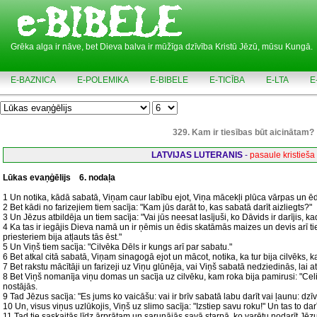
Grēka alga ir nāve, bet Dieva balva ir mūžīga dzīvība Kristū Jēzū, mūsu Kungā.
E-BAZNICA
E-POLEMIKA
E-BIBELE
E-TICĪBA
E-LTA
E
329. Kam ir tiesības būt aicinātam?
LATVIJAS LUTERANIS
-
pasaule kristieša
Lūkas evaņģēlijs
6. nodaļa
1 Un notika, kādā sabatā, Viņam caur labību ejot, Viņa mācekļi plūca vārpas un ē
2 Bet kādi no farizejiem tiem sacīja: "Kam jūs darāt to, kas sabatā darīt aizliegts?"
3 Un Jēzus atbildēja un tiem sacīja: "Vai jūs neesat lasījuši, ko Dāvids ir darījis, kad
4 Ka tas ir iegājis Dieva namā un ir ņēmis un ēdis skatāmās maizes un devis arī tiem
priesteriem bija atļauts tās ēst."
5 Un Viņš tiem sacīja: "Cilvēka Dēls ir kungs arī par sabatu."
6 Bet atkal citā sabatā, Viņam sinagogā ejot un mācot, notika, ka tur bija cilvēks, 
7 Bet rakstu mācītāji un farizeji uz Viņu glūnēja, vai Viņš sabatā nedziedinās, lai 
8 Bet Viņš nomanīja viņu domas un sacīja uz cilvēku, kam roka bija pamirusi: "Celie
nostājās.
9 Tad Jēzus sacīja: "Es jums ko vaicāšu: vai ir brīv sabatā labu darīt vai ļaunu: dzīv
10 Un, visus viņus uzlūkojis, Viņš uz slimo sacīja: "Izstiep savu roku!" Un tas to dar
11 Tad tie saskaitās līdz ārprātam un sarunājās savā starpā, ko varētu nodarīt Jēz