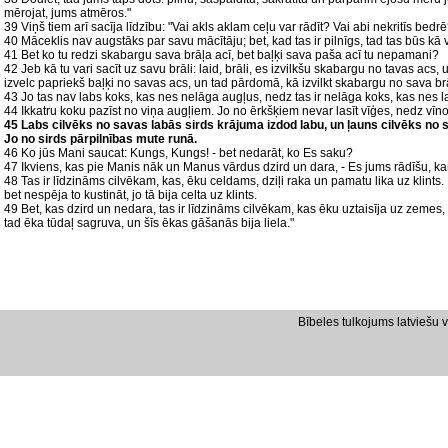
mērojat, jums atmēros."
39 Viņš tiem arī sacīja līdzību: "Vai akls aklam ceļu var rādīt? Vai abi nekritīs bedr
40 Māceklis nav augstāks par savu mācītāju; bet, kad tas ir pilnīgs, tad tas būs kā 
41 Bet ko tu redzi skabargu sava brāļa acī, bet baļķi sava paša acī tu nepamani?
42 Jeb kā tu vari sacīt uz savu brāli: laid, brāli, es izvilkšu skabargu no tavas acs, 
izvelc papriekš baļķi no savas acs, un tad pārdomā, kā izvilkt skabargu no sava br
43 Jo tas nav labs koks, kas nes nelāga augļus, nedz tas ir nelāga koks, kas nes 
44 Ikkatru koku pazīst no viņa augļiem. Jo no ērkšķiem nevar lasīt vīģes, nedz vī
45 Labs cilvēks no savas labās sirds krājuma izdod labu, un ļauns cilvēks no 
Jo no sirds pārpilnības mute runā.
46 Ko jūs Mani saucat: Kungs, Kungs! - bet nedarāt, ko Es saku?
47 Ikviens, kas pie Manis nāk un Manus vārdus dzird un dara, - Es jums rādīšu, ka
48 Tas ir līdzināms cilvēkam, kas, ēku celdams, dziļi raka un pamatu lika uz klints
bet nespēja to kustināt, jo tā bija celta uz klints.
49 Bet, kas dzird un nedara, tas ir līdzināms cilvēkam, kas ēku uztaisīja uz zemes,
tad ēka tūdaļ sagruva, un šīs ēkas gāšanās bija liela."
Bībeles tulkojums latviešu 