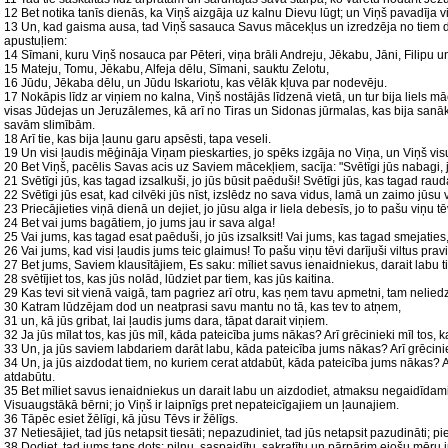
12 Bet notika tanīs dienās, ka Viņš aizgāja uz kalnu Dievu lūgt; un Viņš pavadīja v
13 Un, kad gaisma ausa, tad Viņš sasauca Savus mācekļus un izredzēja no tiem 
apustuļiem:
14 Sīmani, kuru Viņš nosauca par Pēteri, viņa brāli Andreju, Jēkabu, Jāni, Filipu 
15 Mateju, Tomu, Jēkabu, Alfeja dēlu, Sīmani, sauktu Zelotu,
16 Jūdu, Jēkaba dēlu, un Jūdu Iskariotu, kas vēlāk kļuva par nodevēju.
17 Nokāpis līdz ar viņiem no kalna, Viņš nostājās līdzenā vietā, un tur bija liels 
visas Jūdejas un Jeruzālemes, kā arī no Tiras un Sidonas jūrmalas, kas bija sanākuš
savām slimībām.
18 Arī tie, kas bija ļaunu garu apsēsti, tapa veseli.
19 Un visi ļaudis mēģināja Viņam pieskarties, jo spēks izgāja no Viņa, un Viņš vis
20 Bet Viņš, pacēlis Savas acis uz Saviem mācekļiem, sacīja: "Svētīgi jūs nabagi, 
21 Svētīgi jūs, kas tagad izsalkuši, jo jūs būsit paēduši! Svētīgi jūs, kas tagad rauda
22 Svētīgi jūs esat, kad cilvēki jūs nīst, izslēdz no sava vidus, lamā un zaimo jūsu
23 Priecājieties viņā dienā un dejiet, jo jūsu alga ir liela debesīs, jo to pašu viņu tē
24 Bet vai jums bagātiem, jo jums jau ir sava alga!
25 Vai jums, kas tagad esat paēduši, jo jūs izsalksit! Vai jums, kas tagad smejaties,
26 Vai jums, kad visi ļaudis jums teic glaimus! To pašu viņu tēvi darījuši viltus prav
27 Bet jums, Saviem klausītājiem, Es saku: mīliet savus ienaidniekus, darait labu ti
28 svētījiet tos, kas jūs nolād, lūdziet par tiem, kas jūs kaitina.
29 Kas tevi sit vienā vaigā, tam pagriez arī otru, kas ņem tavu apmetni, tam nelied
30 Katram lūdzējam dod un neatprasi savu mantu no tā, kas tev to atņem,
31 un, kā jūs gribat, lai ļaudis jums dara, tāpat darait viņiem.
32 Ja jūs mīlat tos, kas jūs mīl, kāda pateicība jums nākas? Arī grēcinieki mīl tos, k
33 Un, ja jūs saviem labdariem darāt labu, kāda pateicība jums nākas? Arī grēcini
34 Un, ja jūs aizdodat tiem, no kuriem cerat atdabūt, kāda pateicība jums nākas? Ar
atdabūtu.
35 Bet mīliet savus ienaidniekus un darait labu un aizdodiet, atmaksu negaidīdami,
Visuaugstākā bērni; jo Viņš ir laipnīgs pret nepateicīgajiem un ļaunajiem.
36 Tāpēc esiet žēlīgi, kā jūsu Tēvs ir žēlīgs.
37 Netiesājiet, tad jūs netapsit tiesāti; nepazudiniet, tad jūs netapsit pazudināti; p
38 Dodiet, tad jums taps dots: pilnu, saspaidītu, sakratītu un pārpārim ejošu mēru j