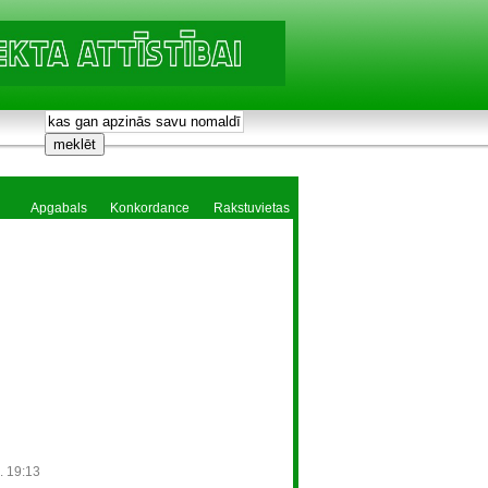
Apgabals
Konkordance
Rakstuvietas
. 19:13