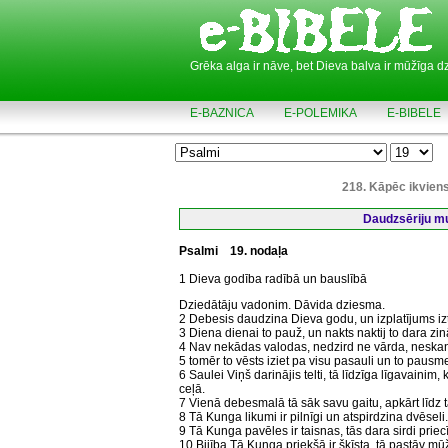
Grēka alga ir nāve, bet Dieva balva ir mūžīga d
E-BAZNICA
E-POLEMIKA
E-BIBELE
218. Kāpēc ikviens
Daudzsēriju mul
Psalmi
19. nodaļa
1 Dieva godība radībā un bauslībā
Dziedātāju vadonim. Dāvida dziesma.
2 Debesis daudzina Dieva godu, un izplatījums iz
3 Diena dienai to pauž, un nakts naktij to dara zi
4 Nav nekādas valodas, nedzird ne vārda, neskan 
5 tomēr to vēsts iziet pa visu pasauli un to pausm
6 Saulei Viņš darinājis telti, tā līdzīga līgavainim
ceļā.
7 Vienā debesmalā tā sāk savu gaitu, apkārt līdz t
8 Tā Kunga likumi ir pilnīgi un atspirdzina dvēseli
9 Tā Kunga pavēles ir taisnas, tās dara sirdi priec
10 Bijība Tā Kunga priekšā ir šķīsta, tā pastāv mūžīg