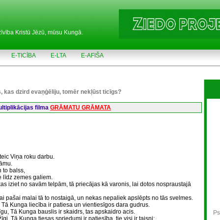
zīvība Kristū Jēzū, mūsu Kungā.
E-TICĪBA
E-LTA
E-AFIŠA
, kas dzird evaņģēliju, tomēr nekļūst ticīgs?
tiplikācijas filma
GRĀMATU GRĀMATA
teic Viņa roku darbu.
nāmu.
to balss,
e līdz zemes galiem.
, kas iziet no savām telpām, tā priecājas kā varonis, lai dotos nospraustajā
ai pašai malai tā to nostaigā, un nekas nepaliek apslēpts no tās svelmes.
. Tā Kunga liecība ir patiesa un vientiesīgos dara gudrus.
īgu, Tā Kunga bauslis ir skaidrs, tas apskaidro acis.
Ps
i. Tā Kunga tiesas spriedumi ir patiesība, tie visi ir taisni;