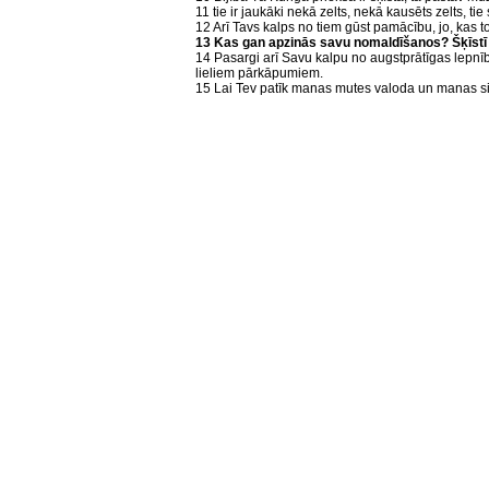
11 tie ir jaukāki nekā zelts, nekā kausēts zelts, t
12 Arī Tavs kalps no tiem gūst pamācību, jo, kas tos
13 Kas gan apzinās savu nomaldīšanos? Šķīst
14 Pasargi arī Savu kalpu no augstprātīgas lepnīb
lieliem pārkāpumiem.
15 Lai Tev patīk manas mutes valoda un manas si