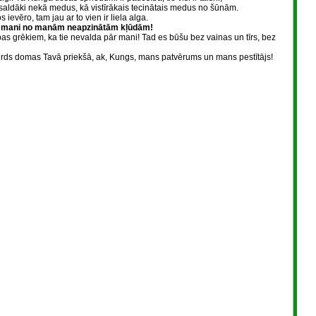
ie saldāki nekā medus, kā vistīrākais tecinātais medus no šūnām.
 ievēro, tam jau ar to vien ir liela alga.
ī mani no manām neapzinātām kļūdām!
as grēkiem, ka tie nevalda pār mani! Tad es būšu bez vainas un tīrs, bez
rds domas Tavā priekšā, ak, Kungs, mans patvērums un mans pestītājs!