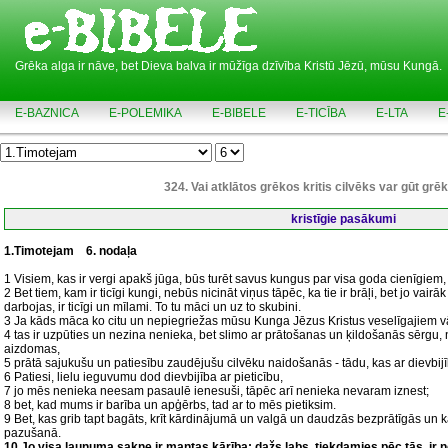
Grēka alga ir nāve, bet Dieva balva ir mūžīga dzīvība Kristū Jēzū, mūsu Kungā.
E-BAZNICA
E-POLEMIKA
E-BIBELE
E-TICĪBA
E-LTA
E
324. Vai atklātos grēkos kritis cilvēks var gūt gr
kristīgie pasākumi
1.Timotejam
6. nodaļa
1 Visiem, kas ir vergi apakš jūga, būs turēt savus kungus par visa goda cienīgiem,
2 Bet tiem, kam ir ticīgi kungi, nebūs nicināt viņus tāpēc, ka tie ir brāļi, bet jo vairāk
darbojas, ir ticīgi un mīlami. To tu māci un uz to skubini.
3 Ja kāds māca ko citu un nepiegriežas mūsu Kunga Jēzus Kristus veselīgajiem v
4 tas ir uzpūties un nezina nenieka, bet slimo ar prātošanas un ķildošanās sērgu, 
aizdomas,
5 prātā sajukušu un patiesību zaudējušu cilvēku naidošanās - tādu, kas ar dievbijī
6 Patiesi, lielu ieguvumu dod dievbijība ar pieticību,
7 jo mēs nenieka neesam pasaulē ienesuši, tāpēc arī nenieka nevaram iznest;
8 bet, kad mums ir barība un apģērbs, tad ar to mēs pietiksim.
9 Bet, kas grib tapt bagāts, krīt kārdinājumā un valgā un daudzās bezprātīgās un k
pazušanā.
10 Jo visa ļaunuma sakne ir mantas kārība; dažs labs, tiekdamies pēc tās, ir no