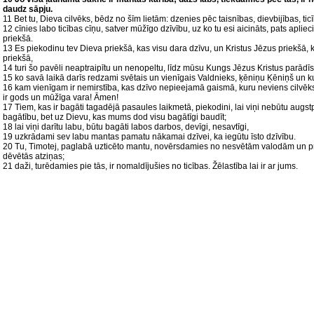
daudz sāpju.
11 Bet tu, Dieva cilvēks, bēdz no šīm lietām: dzenies pēc taisnības, dievbijības, tic
12 cīnies labo ticības cīņu, satver mūžīgo dzīvību, uz ko tu esi aicināts, pats apli
priekšā.
13 Es piekodinu tev Dieva priekšā, kas visu dara dzīvu, un Kristus Jēzus priekšā, k
priekšā,
14 turi šo pavēli neaptraipītu un nenopeltu, līdz mūsu Kungs Jēzus Kristus parādī
15 ko savā laikā darīs redzami svētais un vienīgais Valdnieks, ķēniņu Ķēniņš un 
16 kam vienīgam ir nemirstība, kas dzīvo nepieejamā gaismā, kuru neviens cilvēks 
ir gods un mūžīga vara! Āmen!
17 Tiem, kas ir bagāti tagadējā pasaules laikmetā, piekodini, lai viņi nebūtu augst
bagātību, bet uz Dievu, kas mums dod visu bagātīgi baudīt;
18 lai viņi darītu labu, būtu bagāti labos darbos, devīgi, nesavtīgi,
19 uzkrādami sev labu mantas pamatu nākamai dzīvei, ka iegūtu īsto dzīvību.
20 Tu, Timotej, paglabā uzticēto mantu, novērsdamies no nesvētām valodām un pr
dēvētās atziņas;
21 daži, turēdamies pie tās, ir nomaldījušies no ticības. Žēlastība lai ir ar jums.